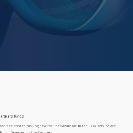
artners funds
orks related to making new facilities available in the RCIN service are
lso co-financed by the Partners.