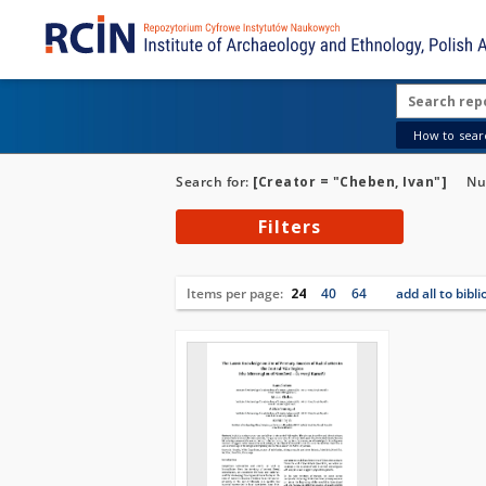
How to searc
Search for:
[Creator = "Cheben, Ivan"]
Nu
Filters
Items per page:
24
40
64
add all to bibl