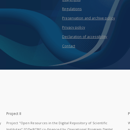
Regulations
Preservation and archive policy
Privacy policy
Declaration of accessibility
Contact
Project II
P
y
Project "Open Resources in the Digital Repository of Scientific
W
Institutes" [OZwRCIN] co-financed by Operational Program Digital
a