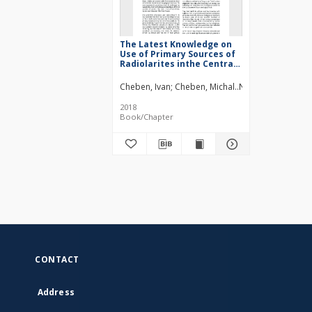
The Latest Knowledge on
Use of Primary Sources of
Radiolarites inthe Central
Váh Region (the
Microregion of Nemšová –
Cheben, Ivan
Cheben, Michal
Nemergut, Adrián
Červený Kameň)
2018
Book/Chapter
CONTACT
Address