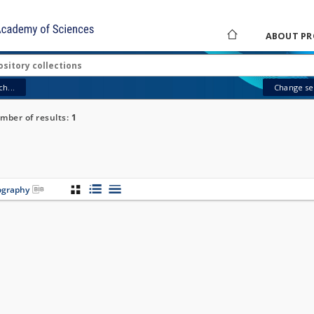
ABOUT PR
h...
Change sea
mber of results:
1
iography