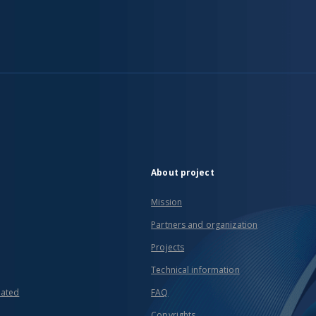
About project
Mission
Partners and organization
Projects
Technical information
eated
FAQ
Copyrights