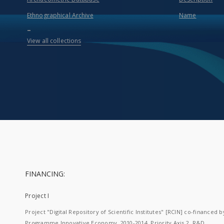
Ethnographical Archive
Name
...
View all collections
FINANCING:
Project I
Project "Digital Repository of Scientific Institutes" [RCIN] co-financed b
Programme Innovative Economy, 2010-2014, Priority Axis 2. R&D