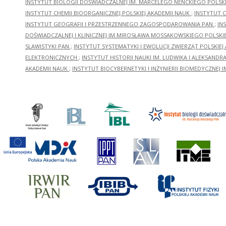
INSTYTUT BIOLOGII DOŚWIADCZALNEJ IM. MARCELEGO NENCKIEGO POLSKI
INSTYTUT CHEMII BIOORGANICZNEJ POLSKIEJ AKADEMII NAUK
;
INSTYTUT C
INSTYTUT GEOGRAFII I PRZESTRZENNEGO ZAGOSPODAROWANIA PAN
;
IN
DOŚWIADCZALNEJ I KLINICZNEJ IM.MIROSŁAWA MOSSAKOWSKIEGO POLSKI
SLAWISTYKI PAN
;
INSTYTUT SYSTEMATYKI I EWOLUCJI ZWIERZĄT POLSKIEJ
ELEKTRONICZNYCH
;
INSTYTUT HISTORII NAUKI IM. LUDWIKA I ALEKSAND
AKADEMII NAUK
;
INSTYTUT BIOCYBERNETYKI I INŻYNIERII BIOMEDYCZNEJ I