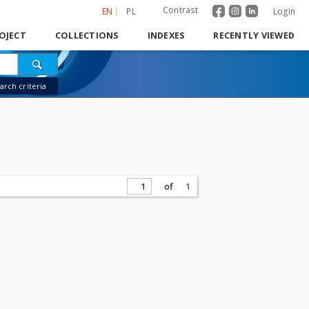
Contrast
EN
PL
Login
OJECT
COLLECTIONS
INDEXES
RECENTLY VIEWED
rch criteria
of
1