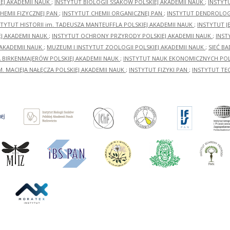
EJ AKADEMII NAUK
;
INSTYTUT BIOLOGII SSAKÓW POLSKIEJ AKADEMII NAUK
;
INSTYT
HEMII FIZYCZNEJ PAN
;
INSTYTUT CHEMII ORGANICZNEJ PAN
;
INSTYTUT DENDROLOGI
STYTUT HISTORII im. TADEUSZA MANTEUFFLA POLSKIEJ AKADEMII NAUK
;
INSTYTUT J
EJ AKADEMII NAUK
;
INSTYTUT OCHRONY PRZYRODY POLSKIEJ AKADEMII NAUK
;
INST
 AKADEMII NAUK
;
MUZEUM I INSTYTUT ZOOLOGII POLSKIEJ AKADEMII NAUK
;
SIEĆ B
RA BIRKENMAJERÓW POLSKIEJ AKADEMII NAUK
;
INSTYTUT NAUK EKONOMICZNYCH POLS
M. MACIEJA NAŁĘCZA POLSKIEJ AKADEMII NAUK
;
INSTYTUT FIZYKI PAN
;
INSTYTUT TE