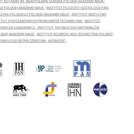
UT BOTANIKI IM. WŁADYSŁAWA SZAFERA POLSKIEJ AKADEMII NAUK
;
I POLSKIEJ AKADEMII NAUK
;
INSTYTUT FILOZOFII I SOCJOLOGII PAN
;
ĘZYKA POLSKIEGO POLSKIEJ AKADEMII NAUK
;
INSTYTUT MEDYCYNY
YTUT PODSTAWOWYCH PROBLEMÓW TECHNIKI PAN
;
INSTYTUT
ADAWCZA ŁUKASIEWICZ - INSTYTUT TECHNOLOGII MATERIAŁÓW
KIEJ AKADEMII NAUK
;
INSTYTUT ROZWOJU WSI I ROLNICTWA POLSKIEJ
CHNOLOGII BEZPIECZEŃSTWA „MORATEX”
;