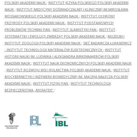
POLSKIEJ AKADEMII NAUK
;
INSTYTUT JĘZYKA POLSKIEGO POLSKIEJ AKADEMII
NAUK
;
INSTYTUT MEDYCYNY DOŚWIADCZALNEJ I KLINICZNEJ IM.MIROSŁAWA
MOSSAKOWSKIEGO POLSKIEJ AKADEMII NAUK
;
INSTYTUT OCHRONY
PRZYRODY POLSKIEJ AKADEMII NAUK
;
INSTYTUT PODSTAWOWYCH
PROBLEMÓW TECHNIKI PAN
;
INSTYTUT SLAWISTYKI PAN
;
INSTYTUT
SYSTEMATYKI I EWOLUCJI ZWIERZĄT POLSKIEJ AKADEMII NAUK
;
MUZEUM I
INSTYTUT ZOOLOGII POLSKIEJ AKADEMII NAUK
;
SIEĆ BADAWCZA ŁUKASIEWICZ
- INSTYTUT TECHNOLOGII MATERIAŁÓW ELEKTRONICZNYCH
;
INSTYTUT
HISTORII NAUKI IM. LUDWIKA I ALEKSANDRA BIRKENMAJERÓW POLSKIEJ
AKADEMII NAUK
;
INSTYTUT NAUK EKONOMICZNYCH POLSKIEJ AKADEMII NAUK
;
INSTYTUT ROZWOJU WSI I ROLNICTWA POLSKIEJ AKADEMII NAUK
;
INSTYTUT
BIOCYBERNETYKI I INŻYNIERII BIOMEDYCZNEJ IM. MACIEJA NAŁĘCZA POLSKIEJ
AKADEMII NAUK
;
INSTYTUT FIZYKI PAN
;
INSTYTUT TECHNOLOGII
BEZPIECZEŃSTWA „MORATEX”
;