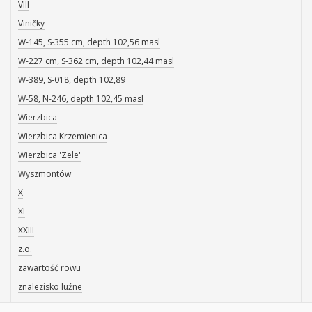
VIII
Viničky
W-145, S-355 cm, depth 102,56 masl
W-227 cm, S-362 cm, depth 102,44 masl
W-389, S-018, depth 102,89
W-58, N-246, depth 102,45 masl
Wierzbica
Wierzbica Krzemienica
Wierzbica 'Zele'
Wyszmontów
X
XI
XXIII
z.o.
zawartość rowu
znalezisko luźne