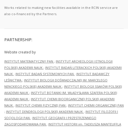
Works related to making new facilities available in the RCIN service are
also co-financed by the Partners.
PARTNERSHIP:
Website created by
INSTYTUT MATEMATYCZNY PAN
;
INSTYTUT ARCHEOLOGII I ETNOLOGII
POLSKIEJ AKADEMII NAUK
;
INSTYTUT BADAŃ LITERACKICH POLSKIEJ AKADEMII
NAUK
;
INSTYTUT BADAŃ SYSTEMOWYCH PAN
;
INSTYTUT BADAWCZY
LEŚNICTWA
;
INSTYTUT BIOLOGII DOŚWIADCZALNEJ IM. MARCELEGO
NENCKIEGO POLSKIEJ AKADEMII NAUK
;
INSTYTUT BIOLOGII SSAKÓW POLSKIEJ
AKADEMII NAUK
;
INSTYTUT BOTANIKI IM. WŁADYSŁAWA SZAFERA POLSKIEJ
AKADEMII NAUK
;
INSTYTUT CHEMII BIOORGANICZNEJ POLSKIEJ AKADEMII
NAUK
;
INSTYTUT CHEMII FIZYCZNEJ PAN
;
INSTYTUT CHEMII ORGANICZNEJ PAN
;
INSTYTUT DENDROLOGII POLSKIEJ AKADEMII NAUK
;
INSTYTUT FILOZOFII I
SOCJOLOGII PAN
;
INSTYTUT GEOGRAFII I PRZESTRZENNEGO
ZAGOSPODAROWANIA PAN
;
INSTYTUT HISTORII im. TADEUSZA MANTEUFFLA