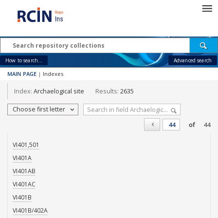
How to search...
Advanced search
MAIN PAGE
|
Indexes
Index:
Archaelogical site
Results:
2635
Choose first letter
of
44
VI401,501
VI401A
VI401AB
VI401AC
VI401B
VI401B/402A