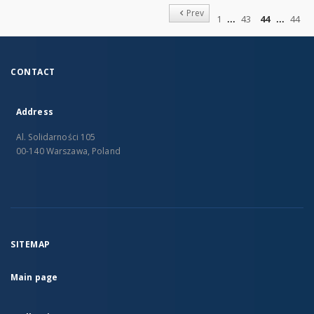
...
of
Prev
1
43
44
44
CONTACT
Address
Al. Solidarności 105
00-140 Warszawa, Poland
SITEMAP
Main page