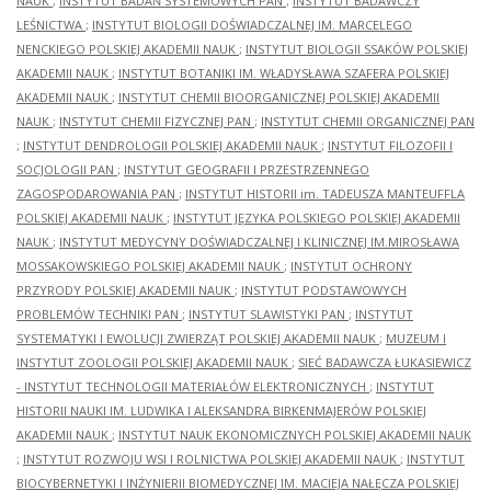
NAUK
;
INSTYTUT BADAŃ SYSTEMOWYCH PAN
;
INSTYTUT BADAWCZY
LEŚNICTWA
;
INSTYTUT BIOLOGII DOŚWIADCZALNEJ IM. MARCELEGO
NENCKIEGO POLSKIEJ AKADEMII NAUK
;
INSTYTUT BIOLOGII SSAKÓW POLSKIEJ
AKADEMII NAUK
;
INSTYTUT BOTANIKI IM. WŁADYSŁAWA SZAFERA POLSKIEJ
AKADEMII NAUK
;
INSTYTUT CHEMII BIOORGANICZNEJ POLSKIEJ AKADEMII
NAUK
;
INSTYTUT CHEMII FIZYCZNEJ PAN
;
INSTYTUT CHEMII ORGANICZNEJ PAN
;
INSTYTUT DENDROLOGII POLSKIEJ AKADEMII NAUK
;
INSTYTUT FILOZOFII I
SOCJOLOGII PAN
;
INSTYTUT GEOGRAFII I PRZESTRZENNEGO
ZAGOSPODAROWANIA PAN
;
INSTYTUT HISTORII im. TADEUSZA MANTEUFFLA
POLSKIEJ AKADEMII NAUK
;
INSTYTUT JĘZYKA POLSKIEGO POLSKIEJ AKADEMII
NAUK
;
INSTYTUT MEDYCYNY DOŚWIADCZALNEJ I KLINICZNEJ IM.MIROSŁAWA
MOSSAKOWSKIEGO POLSKIEJ AKADEMII NAUK
;
INSTYTUT OCHRONY
PRZYRODY POLSKIEJ AKADEMII NAUK
;
INSTYTUT PODSTAWOWYCH
PROBLEMÓW TECHNIKI PAN
;
INSTYTUT SLAWISTYKI PAN
;
INSTYTUT
SYSTEMATYKI I EWOLUCJI ZWIERZĄT POLSKIEJ AKADEMII NAUK
;
MUZEUM I
INSTYTUT ZOOLOGII POLSKIEJ AKADEMII NAUK
;
SIEĆ BADAWCZA ŁUKASIEWICZ
- INSTYTUT TECHNOLOGII MATERIAŁÓW ELEKTRONICZNYCH
;
INSTYTUT
HISTORII NAUKI IM. LUDWIKA I ALEKSANDRA BIRKENMAJERÓW POLSKIEJ
AKADEMII NAUK
;
INSTYTUT NAUK EKONOMICZNYCH POLSKIEJ AKADEMII NAUK
;
INSTYTUT ROZWOJU WSI I ROLNICTWA POLSKIEJ AKADEMII NAUK
;
INSTYTUT
BIOCYBERNETYKI I INŻYNIERII BIOMEDYCZNEJ IM. MACIEJA NAŁĘCZA POLSKIEJ