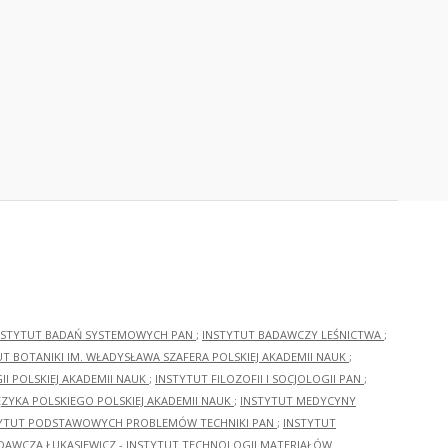
NSTYTUT BADAŃ SYSTEMOWYCH PAN
;
INSTYTUT BADAWCZY LEŚNICTWA
;
UT BOTANIKI IM. WŁADYSŁAWA SZAFERA POLSKIEJ AKADEMII NAUK
;
I POLSKIEJ AKADEMII NAUK
;
INSTYTUT FILOZOFII I SOCJOLOGII PAN
;
ĘZYKA POLSKIEGO POLSKIEJ AKADEMII NAUK
;
INSTYTUT MEDYCYNY
YTUT PODSTAWOWYCH PROBLEMÓW TECHNIKI PAN
;
INSTYTUT
ADAWCZA ŁUKASIEWICZ - INSTYTUT TECHNOLOGII MATERIAŁÓW