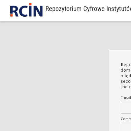
Repo
domo
międ
seco
the r
E-mail
Comm