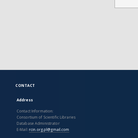
CONTACT
Address
Contact Information:
Consortium of Scientific Libraries
Database Administrator
E-Mail:
rcin.org.pl@gmail.com