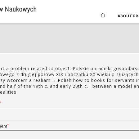
ABOUT PR
rt a problem related to object: Polskie poradniki gospodars
wego z drugiej połowy XIX i początku XX wieku o służących
zy wzorcem a realiami = Polish how-to books for servants i
nd half of the 19th c. and early 20th c. : between a model a
ealities
*
*
ent