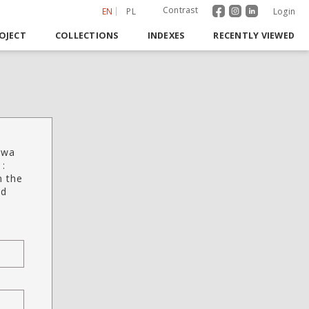
Contrast
EN
PL
Login
OJECT
COLLECTIONS
INDEXES
RECENTLY VIEWED
twa
 :
n the
nd