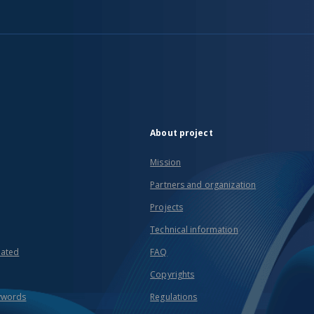
About project
Mission
Partners and organization
Projects
Technical information
eated
FAQ
Copyrights
ywords
Regulations