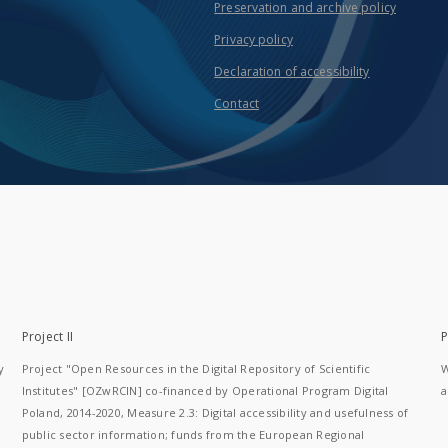
Preservation and archive policy
Privacy policy
Declaration of accessibility
Contact
Project II
P
y
Project "Open Resources in the Digital Repository of Scientific
W
Institutes" [OZwRCIN] co-financed by Operational Program Digital
a
Poland, 2014-2020, Measure 2.3: Digital accessibility and usefulness of
public sector information; funds from the European Regional