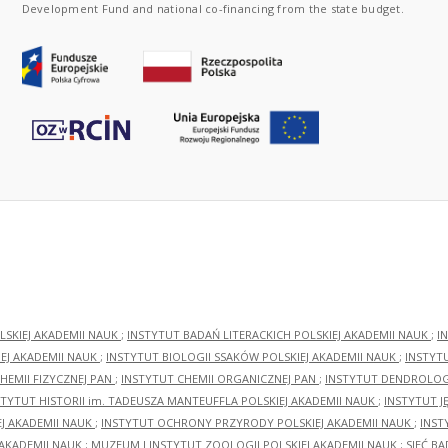
Development Fund and national co-financing from the state budget.
LSKIEJ AKADEMII NAUK
;
INSTYTUT BADAŃ LITERACKICH POLSKIEJ AKADEMII NAUK
;
I
EJ AKADEMII NAUK
;
INSTYTUT BIOLOGII SSAKÓW POLSKIEJ AKADEMII NAUK
;
INSTYT
HEMII FIZYCZNEJ PAN
;
INSTYTUT CHEMII ORGANICZNEJ PAN
;
INSTYTUT DENDROLOGI
STYTUT HISTORII im. TADEUSZA MANTEUFFLA POLSKIEJ AKADEMII NAUK
;
INSTYTUT J
EJ AKADEMII NAUK
;
INSTYTUT OCHRONY PRZYRODY POLSKIEJ AKADEMII NAUK
;
INST
 AKADEMII NAUK
;
MUZEUM I INSTYTUT ZOOLOGII POLSKIEJ AKADEMII NAUK
;
SIEĆ B