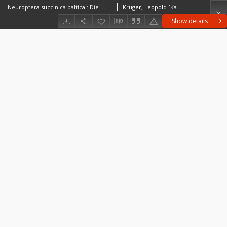
Neuroptera succinica baltica : Die im baltischen Bernstein eingeschlossenen Neuropteren des Westpreußischen Provinzial-Museums (heute Museum für Naturkunde und Vorgeschichte) in Danzig
Krüger, Leopold [Karl Wilhelm] (1861–1942)
Show details