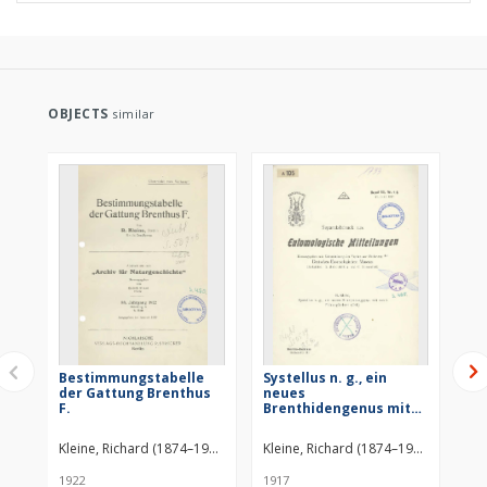
OBJECTS
similar
Bestimmungstabelle
Systellus n. g., ein
Dr
der Gattung Brenthus
neues
Br
F.
Brenthidengenus mit
de
neun Fühlergliedern
En
(Col.)
Mu
Kleine, Richard (1874–1948)
Kleine, Richard (1874–1948)
Kle
1922
1917
191