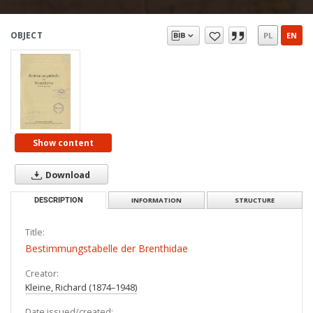
OBJECT
PL
EN
Show content
Download
DESCRIPTION
INFORMATION
STRUCTURE
Title:
Bestimmungstabelle der Brenthidae
Creator:
Kleine, Richard (1874–1948)
Date issued/created: