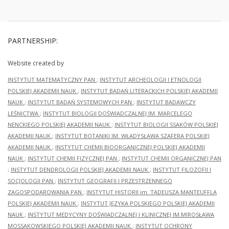
PARTNERSHIP:
Website created by
INSTYTUT MATEMATYCZNY PAN
;
INSTYTUT ARCHEOLOGII I ETNOLOGII
POLSKIEJ AKADEMII NAUK
;
INSTYTUT BADAŃ LITERACKICH POLSKIEJ AKADEMII
NAUK
;
INSTYTUT BADAŃ SYSTEMOWYCH PAN
;
INSTYTUT BADAWCZY
LEŚNICTWA
;
INSTYTUT BIOLOGII DOŚWIADCZALNEJ IM. MARCELEGO
NENCKIEGO POLSKIEJ AKADEMII NAUK
;
INSTYTUT BIOLOGII SSAKÓW POLSKIEJ
AKADEMII NAUK
;
INSTYTUT BOTANIKI IM. WŁADYSŁAWA SZAFERA POLSKIEJ
AKADEMII NAUK
;
INSTYTUT CHEMII BIOORGANICZNEJ POLSKIEJ AKADEMII
NAUK
;
INSTYTUT CHEMII FIZYCZNEJ PAN
;
INSTYTUT CHEMII ORGANICZNEJ PAN
;
INSTYTUT DENDROLOGII POLSKIEJ AKADEMII NAUK
;
INSTYTUT FILOZOFII I
SOCJOLOGII PAN
;
INSTYTUT GEOGRAFII I PRZESTRZENNEGO
ZAGOSPODAROWANIA PAN
;
INSTYTUT HISTORII im. TADEUSZA MANTEUFFLA
POLSKIEJ AKADEMII NAUK
;
INSTYTUT JĘZYKA POLSKIEGO POLSKIEJ AKADEMII
NAUK
;
INSTYTUT MEDYCYNY DOŚWIADCZALNEJ I KLINICZNEJ IM.MIROSŁAWA
MOSSAKOWSKIEGO POLSKIEJ AKADEMII NAUK
;
INSTYTUT OCHRONY