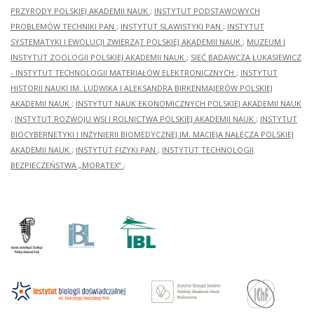
PRZYRODY POLSKIEJ AKADEMII NAUK
;
INSTYTUT PODSTAWOWYCH
PROBLEMÓW TECHNIKI PAN
;
INSTYTUT SLAWISTYKI PAN
;
INSTYTUT
SYSTEMATYKI I EWOLUCJI ZWIERZĄT POLSKIEJ AKADEMII NAUK
;
MUZEUM I
INSTYTUT ZOOLOGII POLSKIEJ AKADEMII NAUK
;
SIEĆ BADAWCZA ŁUKASIEWICZ
- INSTYTUT TECHNOLOGII MATERIAŁÓW ELEKTRONICZNYCH
;
INSTYTUT
HISTORII NAUKI IM. LUDWIKA I ALEKSANDRA BIRKENMAJERÓW POLSKIEJ
AKADEMII NAUK
;
INSTYTUT NAUK EKONOMICZNYCH POLSKIEJ AKADEMII NAUK
;
INSTYTUT ROZWOJU WSI I ROLNICTWA POLSKIEJ AKADEMII NAUK
;
INSTYTUT
BIOCYBERNETYKI I INŻYNIERII BIOMEDYCZNEJ IM. MACIEJA NAŁĘCZA POLSKIEJ
AKADEMII NAUK
;
INSTYTUT FIZYKI PAN
;
INSTYTUT TECHNOLOGII
BEZPIECZEŃSTWA „MORATEX”
;