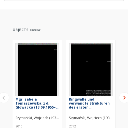
OBJECTS
similar
Mgr Izabela
Ringwälle und
Co
Tomaszewska, z d.
verwandte Strukturen
Głowacka (13.09.1955–
des ersten
10.04.2010)
Jahrtausends n. Chr. an
Nord- und Ostsee.
Szymański, Wojciech (1932– )
Szymański, Wojciech (1932– )
Internationales
Symposium, Utersum
2010
2012
201
auf Föhr 29. September