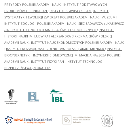
PRZYRODY POLSKIEJ AKADEMII NAUK
;
INSTYTUT PODSTAWOWYCH
PROBLEMÓW TECHNIKI PAN
;
INSTYTUT SLAWISTYKI PAN
;
INSTYTUT
SYSTEMATYKI I EWOLUCJI ZWIERZĄT POLSKIEJ AKADEMII NAUK
;
MUZEUM I
INSTYTUT ZOOLOGII POLSKIEJ AKADEMII NAUK
;
SIEĆ BADAWCZA ŁUKASIEWICZ
- INSTYTUT TECHNOLOGII MATERIAŁÓW ELEKTRONICZNYCH
;
INSTYTUT
HISTORII NAUKI IM. LUDWIKA I ALEKSANDRA BIRKENMAJERÓW POLSKIEJ
AKADEMII NAUK
;
INSTYTUT NAUK EKONOMICZNYCH POLSKIEJ AKADEMII NAUK
;
INSTYTUT ROZWOJU WSI I ROLNICTWA POLSKIEJ AKADEMII NAUK
;
INSTYTUT
BIOCYBERNETYKI I INŻYNIERII BIOMEDYCZNEJ IM. MACIEJA NAŁĘCZA POLSKIEJ
AKADEMII NAUK
;
INSTYTUT FIZYKI PAN
;
INSTYTUT TECHNOLOGII
BEZPIECZEŃSTWA „MORATEX”
;