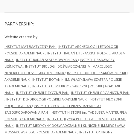
PARTNERSHIP:
Website created by
INSTYTUT MATEMATYCZNY PAN
;
INSTYTUT ARCHEOLOGII I ETNOLOGII
POLSKIEJ AKADEMII NAUK
;
INSTYTUT BADAŃ LITERACKICH POLSKIEJ AKADEMII
NAUK
;
INSTYTUT BADAŃ SYSTEMOWYCH PAN
;
INSTYTUT BADAWCZY
LEŚNICTWA
;
INSTYTUT BIOLOGII DOŚWIADCZALNEJ IM. MARCELEGO
NENCKIEGO POLSKIEJ AKADEMII NAUK
;
INSTYTUT BIOLOGII SSAKÓW POLSKIEJ
AKADEMII NAUK
;
INSTYTUT BOTANIKI IM. WŁADYSŁAWA SZAFERA POLSKIEJ
AKADEMII NAUK
;
INSTYTUT CHEMII BIOORGANICZNEJ POLSKIEJ AKADEMII
NAUK
;
INSTYTUT CHEMII FIZYCZNEJ PAN
;
INSTYTUT CHEMII ORGANICZNEJ PAN
;
INSTYTUT DENDROLOGII POLSKIEJ AKADEMII NAUK
;
INSTYTUT FILOZOFII I
SOCJOLOGII PAN
;
INSTYTUT GEOGRAFII I PRZESTRZENNEGO
ZAGOSPODAROWANIA PAN
;
INSTYTUT HISTORII im. TADEUSZA MANTEUFFLA
POLSKIEJ AKADEMII NAUK
;
INSTYTUT JĘZYKA POLSKIEGO POLSKIEJ AKADEMII
NAUK
;
INSTYTUT MEDYCYNY DOŚWIADCZALNEJ I KLINICZNEJ IM.MIROSŁAWA
MOSSAKOWSKIEGO POLSKIEJ AKADEMII NAUK
;
INSTYTUT OCHRONY