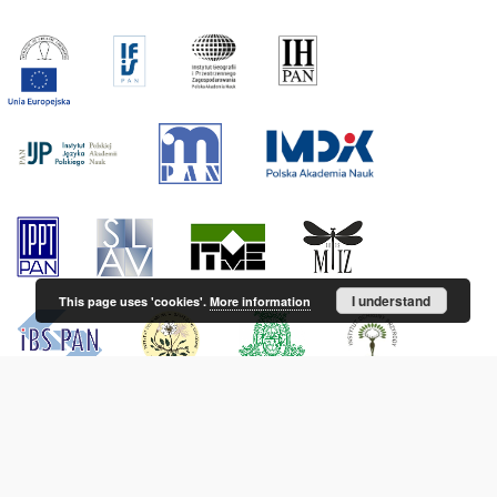
I understand
This page uses 'cookies'.
More information