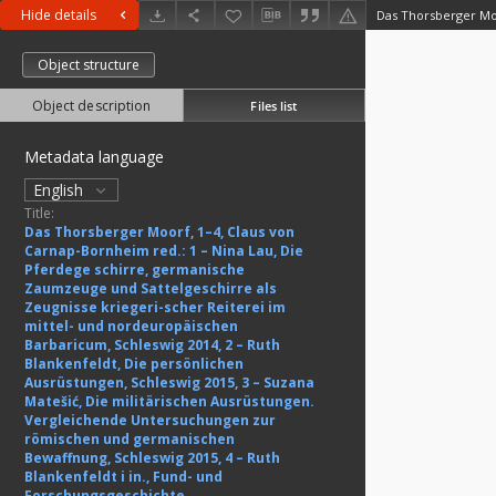
Hide details
Object structure
Object description
Files list
Metadata language
English
Title:
Das Thorsberger Moorf, 1–4, Claus von
Carnap-Bornheim red.: 1 – Nina Lau, Die
Pferdege schirre, germanische
Zaumzeuge und Sattelgeschirre als
Zeugnisse kriegeri-scher Reiterei im
mittel- und nordeuropäischen
Barbaricum, Schleswig 2014, 2 – Ruth
Blankenfeldt, Die persönlichen
Ausrüstungen, Schleswig 2015, 3 – Suzana
Matešić, Die militärischen Ausrüstungen.
Vergleichende Untersuchungen zur
römischen und germanischen
Bewaffnung, Schleswig 2015, 4 – Ruth
Blankenfeldt i in., Fund- und
Forschungsgeschichte,