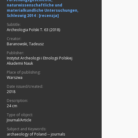
naturwissenschaftliche und
materialkundliche Untersuchungen,
Schleswig 2014 : [recenzja]
Subtitle:
Archeologia Polski T. 63 (2018)
Creator:
Baranowski, Tadeusz
Publisher:
Instytut Archeologii i Etnologii Polskiej
Akademii Nauk
Place of publishing:
Warszwa
Date issued/created:
2018
Description:
24 cm
Type of object:
Journal/Article
Subject and Keywords:
archaeology of Poland -- journals