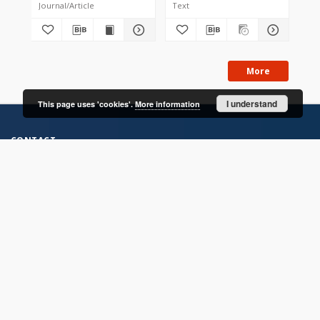
Journal/Article
Text
Jou
More
I understand
This page uses 'cookies'.
More information
CONTACT
Address
Contact Information:
Consortium of Scientific Libraries
Database Administrator
E-Mail:
rcin.org.pl@gmail.com