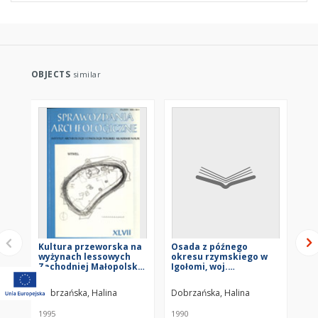
OBJECTS
similar
Kultura przeworska na
Osada z późnego
Mi
wyżynach lessowych
okresu rzymskiego w
of
Zachodniej Małopolski
Igołomi, woj.
fr
w okresie rzymskim -
krakowskie. Cz. 1-2
My
główne problemy
Pr
Dobrzańska, Halina
Dobrzańska, Halina
Dob
badawcze
1995
1990
199