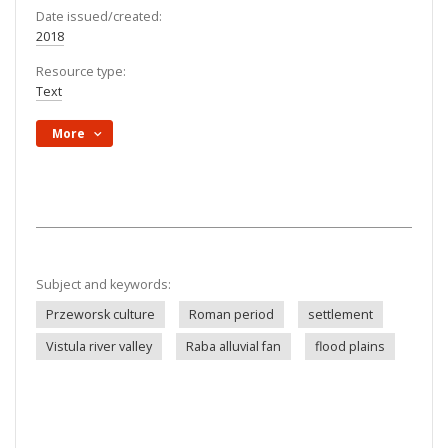
Date issued/created:
2018
Resource type:
Text
More
Subject and keywords:
Przeworsk culture
Roman period
settlement
Vistula river valley
Raba alluvial fan
flood plains