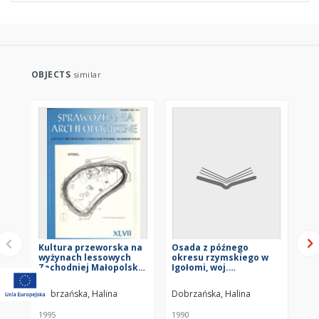
OBJECTS
similar
Kultura przeworska na
Osada z późnego
Mi
wyżynach lessowych
okresu rzymskiego w
of
Zachodniej Małopolski
Igołomi, woj.
fr
w okresie rzymskim -
krakowskie. Cz. 1-2
My
główne problemy
Pr
Dobrzańska, Halina
Dobrzańska, Halina
Dob
badawcze
1995
1990
199