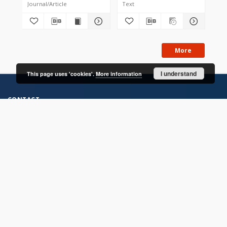
Journal/Article
Text
Jou
More
I understand
This page uses 'cookies'.
More information
CONTACT
Address
Contact Information:
Consortium of Scientific Libraries
Database Administrator
E-Mail:
rcin.org.pl@gmail.com