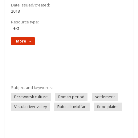
Date issued/created:
2018
Resource type:
Text
More
Subject and keywords:
Przeworsk culture
Roman period
settlement
Vistula river valley
Raba alluvial fan
flood plains