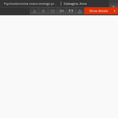
Psychoekonomia nowoczesnego pragnienia. Rec.: Wacław Forajter, "Pragnąć. Szkice o literaturze nowoczesnej", Katowice 2017
Dżabagina, Anna
Show details