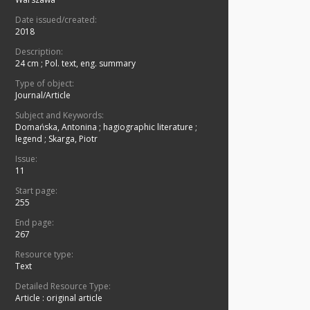
Date issued/created:
2018
Description:
24 cm
;
Pol. text, eng. summary
Type of object:
Journal/Article
Subject and Keywords:
Domańska, Antonina
;
hagiographic literature
;
legend
;
Skarga, Piotr
Issue:
11
Start page:
255
End page:
267
Resource type:
Text
Detailed Resource Type:
Article : original article