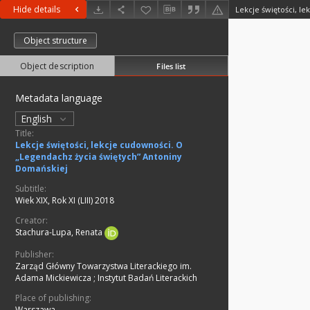
Hide details
Object structure
Object description
Files list
Metadata language
English
Title:
Lekcje świętości, lekcje cudowności. O
„Legendachz życia świętych” Antoniny
Domańskiej
Subtitle:
Wiek XIX, Rok XI (LIII) 2018
Creator:
Stachura-Lupa, Renata
Publisher:
Zarząd Główny Towarzystwa Literackiego im.
Adama Mickiewicza
;
Instytut Badań Literackich
Place of publishing:
Warszawa