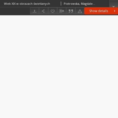
Wiek XIX w obrazach świetlanych
Piotrowska, Magdalena
Show details