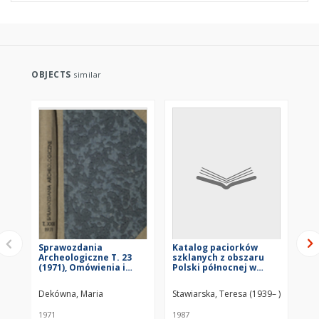
OBJECTS
similar
Sprawozdania
Katalog paciorków
Pa
Archeologiczne T. 23
szklanych z obszaru
ok
(1971), Omówienia i
Polski północnej w
rz
recenzje
okresie wpływów
w 
rzymskich
za
Dekówna, Maria
Stawiarska, Teresa (1939– )
Sta
1971
1987
197