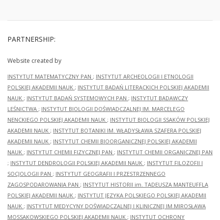
PARTNERSHIP:
Website created by
INSTYTUT MATEMATYCZNY PAN
;
INSTYTUT ARCHEOLOGII I ETNOLOGII
POLSKIEJ AKADEMII NAUK
;
INSTYTUT BADAŃ LITERACKICH POLSKIEJ AKADEMII
NAUK
;
INSTYTUT BADAŃ SYSTEMOWYCH PAN
;
INSTYTUT BADAWCZY
LEŚNICTWA
;
INSTYTUT BIOLOGII DOŚWIADCZALNEJ IM. MARCELEGO
NENCKIEGO POLSKIEJ AKADEMII NAUK
;
INSTYTUT BIOLOGII SSAKÓW POLSKIEJ
AKADEMII NAUK
;
INSTYTUT BOTANIKI IM. WŁADYSŁAWA SZAFERA POLSKIEJ
AKADEMII NAUK
;
INSTYTUT CHEMII BIOORGANICZNEJ POLSKIEJ AKADEMII
NAUK
;
INSTYTUT CHEMII FIZYCZNEJ PAN
;
INSTYTUT CHEMII ORGANICZNEJ PAN
;
INSTYTUT DENDROLOGII POLSKIEJ AKADEMII NAUK
;
INSTYTUT FILOZOFII I
SOCJOLOGII PAN
;
INSTYTUT GEOGRAFII I PRZESTRZENNEGO
ZAGOSPODAROWANIA PAN
;
INSTYTUT HISTORII im. TADEUSZA MANTEUFFLA
POLSKIEJ AKADEMII NAUK
;
INSTYTUT JĘZYKA POLSKIEGO POLSKIEJ AKADEMII
NAUK
;
INSTYTUT MEDYCYNY DOŚWIADCZALNEJ I KLINICZNEJ IM.MIROSŁAWA
MOSSAKOWSKIEGO POLSKIEJ AKADEMII NAUK
;
INSTYTUT OCHRONY