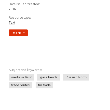
Date issued/created:
2016
Resource type:
Text
More
Subject and keywords:
medieval Rus’
glass beads
Russian North
trade routes
fur trade