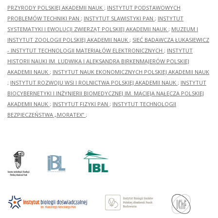
PRZYRODY POLSKIEJ AKADEMII NAUK
;
INSTYTUT PODSTAWOWYCH
PROBLEMÓW TECHNIKI PAN
;
INSTYTUT SLAWISTYKI PAN
;
INSTYTUT
SYSTEMATYKI I EWOLUCJI ZWIERZĄT POLSKIEJ AKADEMII NAUK
;
MUZEUM I
INSTYTUT ZOOLOGII POLSKIEJ AKADEMII NAUK
;
SIEĆ BADAWCZA ŁUKASIEWICZ
- INSTYTUT TECHNOLOGII MATERIAŁÓW ELEKTRONICZNYCH
;
INSTYTUT
HISTORII NAUKI IM. LUDWIKA I ALEKSANDRA BIRKENMAJERÓW POLSKIEJ
AKADEMII NAUK
;
INSTYTUT NAUK EKONOMICZNYCH POLSKIEJ AKADEMII NAUK
;
INSTYTUT ROZWOJU WSI I ROLNICTWA POLSKIEJ AKADEMII NAUK
;
INSTYTUT
BIOCYBERNETYKI I INŻYNIERII BIOMEDYCZNEJ IM. MACIEJA NAŁĘCZA POLSKIEJ
AKADEMII NAUK
;
INSTYTUT FIZYKI PAN
;
INSTYTUT TECHNOLOGII
BEZPIECZEŃSTWA „MORATEX”
;