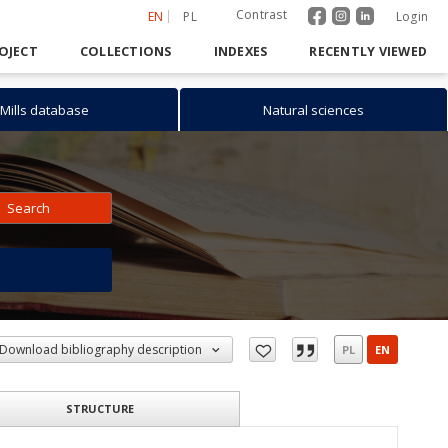
Contrast
EN
PL
Login
OJECT
COLLECTIONS
INDEXES
RECENTLY VIEWED
Mills database
Natural sciences
Search
h
Download bibliography description
PL
EN
STRUCTURE