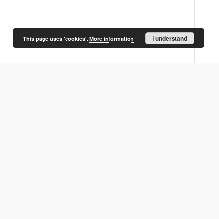
I understand
This page uses 'cookies'.
More information
logiczne w
Importowane rynienki z
Wyniki badań próbek