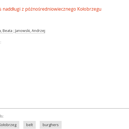
s naddługi z późnośredniowiecznego Kołobrzegu
, Beata
;
Janowski, Andrzej
:
ds:
Kołobrzeg
belt
burghers