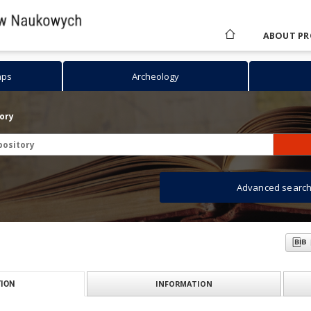
ABOUT PR
aps
Archeology
tory
Advanced searc
INFORMATION
ION