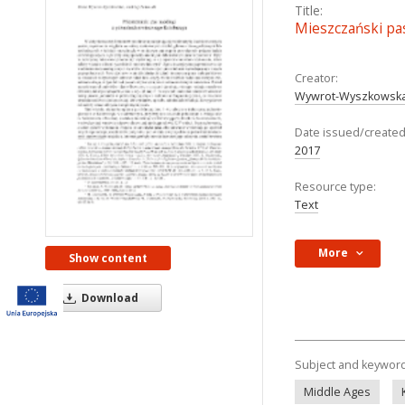
Title:
Mieszczański pa
Creator:
Wywrot-Wyszkowska
Date issued/created
2017
Resource type:
Text
More
Show content
Download
Subject and keywor
Middle Ages