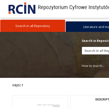
Search in all Repository
Literature and m
Search in Reposi
How to search...
OBJECT
DESCRIPT