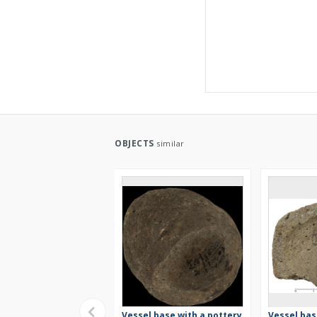
OBJECTS
similar
Vessel base with a pottery
Vessel bas