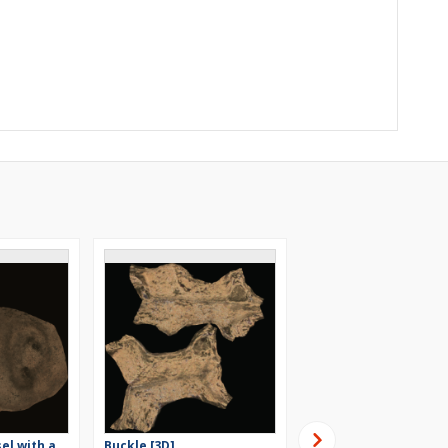
el with a
Buckle [3D]
Iron knife [3D]