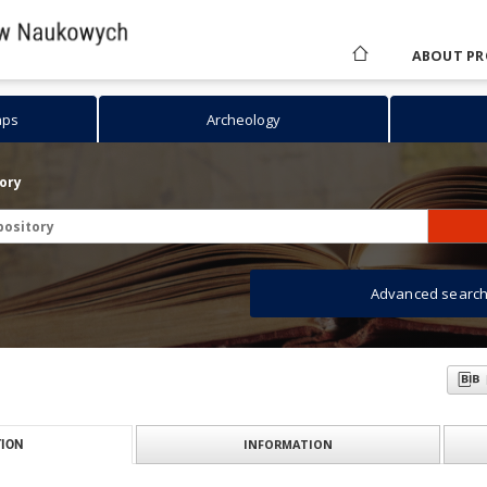
ABOUT PR
aps
Archeology
tory
Advanced searc
INFORMATION
ION