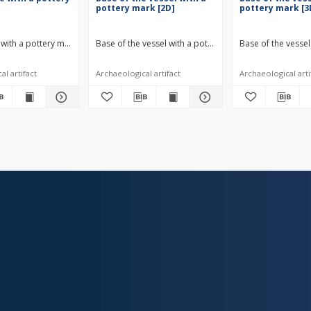
pottery mark [2D]
pottery mark [3
y - chronology of the layers
with a pottery mark [2D] XI-XII century - chronology of the layers
Base of the vessel with a pottery mark [2D] XII century
Base of the vessel
l artifact
Archaeological artifact
Archaeological arti