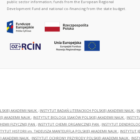
public sector information; funds from the European Regional
Development Fund and national co-financing from the state budget.
LSKIEJ AKADEMII NAUK
;
INSTYTUT BADAŃ LITERACKICH POLSKIEJ AKADEMII NAUK
;
I
EJ AKADEMII NAUK
;
INSTYTUT BIOLOGII SSAKÓW POLSKIEJ AKADEMII NAUK
;
INSTYT
HEMII FIZYCZNEJ PAN
;
INSTYTUT CHEMII ORGANICZNEJ PAN
;
INSTYTUT DENDROLOGI
STYTUT HISTORII im. TADEUSZA MANTEUFFLA POLSKIEJ AKADEMII NAUK
;
INSTYTUT J
EJ AKADEMII NAUK
;
INSTYTUT OCHRONY PRZYRODY POLSKIEJ AKADEMII NAUK
;
INST