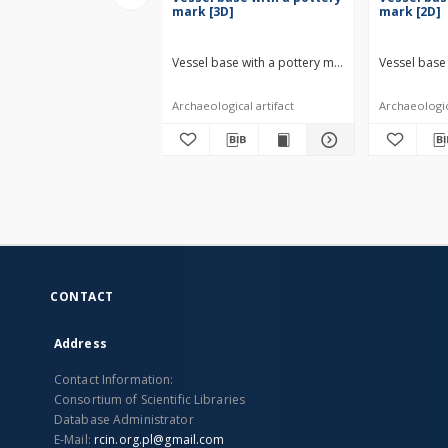
mark [3D]
mark [2D]
Vessel base with a pottery mark [3D] XI-XII centur
Vessel base 
Archaeological artifact
Archaeologica
CONTACT
Address
Contact Information:
Consortium of Scientific Libraries
Database Administrator
E-Mail:
rcin.org.pl@gmail.com