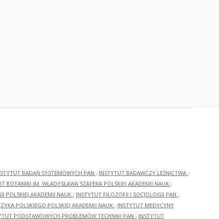
NSTYTUT BADAŃ SYSTEMOWYCH PAN
;
INSTYTUT BADAWCZY LEŚNICTWA
;
UT BOTANIKI IM. WŁADYSŁAWA SZAFERA POLSKIEJ AKADEMII NAUK
;
I POLSKIEJ AKADEMII NAUK
;
INSTYTUT FILOZOFII I SOCJOLOGII PAN
;
ĘZYKA POLSKIEGO POLSKIEJ AKADEMII NAUK
;
INSTYTUT MEDYCYNY
YTUT PODSTAWOWYCH PROBLEMÓW TECHNIKI PAN
;
INSTYTUT