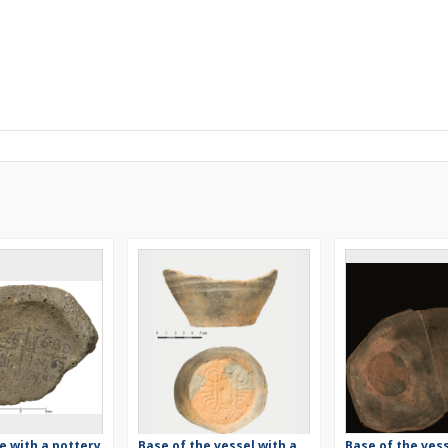
e with a pottery
Base of the vessel with a
Base of the vess