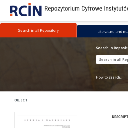
Search in all Repository
Literature and m
Search in Reposi
How to search...
OBJECT
DESCRIPT