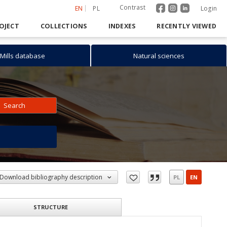
Contrast
EN
PL
Login
OJECT
COLLECTIONS
INDEXES
RECENTLY VIEWED
Mills database
Natural sciences
Search
h
Download bibliography description
PL
EN
STRUCTURE