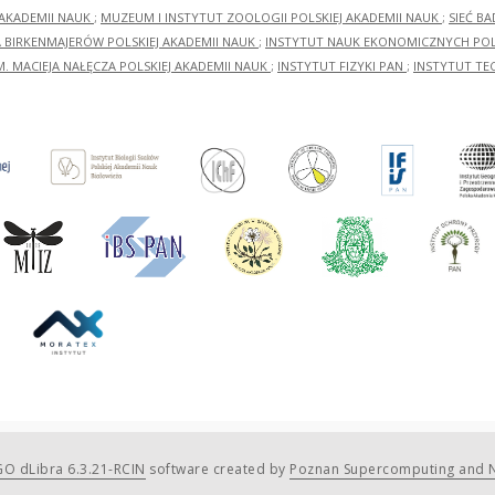
 AKADEMII NAUK
;
MUZEUM I INSTYTUT ZOOLOGII POLSKIEJ AKADEMII NAUK
;
SIEĆ B
RA BIRKENMAJERÓW POLSKIEJ AKADEMII NAUK
;
INSTYTUT NAUK EKONOMICZNYCH POLS
M. MACIEJA NAŁĘCZA POLSKIEJ AKADEMII NAUK
;
INSTYTUT FIZYKI PAN
;
INSTYTUT TE
O dLibra 6.3.21-RCIN
software created by
Poznan Supercomputing and N