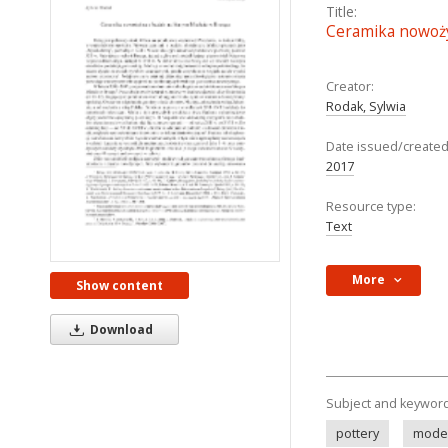
Title:
Ceramika nowoży
Creator:
Rodak, Sylwia
Date issued/created
2017
Resource type:
Text
More
Show content
Download
Subject and keywor
pottery
mode