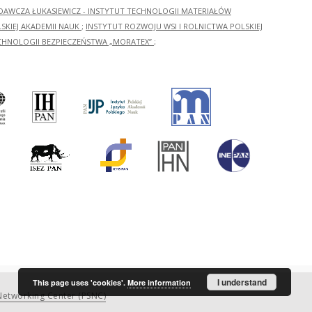
ADAWCZA ŁUKASIEWICZ - INSTYTUT TECHNOLOGII MATERIAŁÓW
KIEJ AKADEMII NAUK
;
INSTYTUT ROZWOJU WSI I ROLNICTWA POLSKIEJ
CHNOLOGII BEZPIECZEŃSTWA „MORATEX”
;
I understand
This page uses 'cookies'.
More information
etworking Center (PSNC)