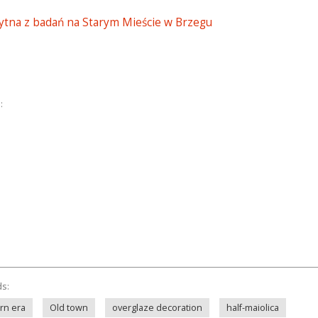
tna z badań na Starym Mieście w Brzegu
:
ds:
rn era
Old town
overglaze decoration
half-maiolica