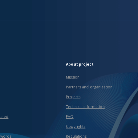
About project
Mission
Partners and organization
Projects
Technical information
eated
FAQ
Copyrights
ywords
Regulations