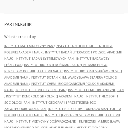
PARTNERSHIP:
Website created by
INSTYTUT MATEMATYCZNY PAN
;
INSTYTUT ARCHEOLOGII I ETNOLOGII
POLSKIEJ AKADEMII NAUK
;
INSTYTUT BADAŃ LITERACKICH POLSKIEJ AKADEMII
NAUK
;
INSTYTUT BADAŃ SYSTEMOWYCH PAN
;
INSTYTUT BADAWCZY
LEŚNICTWA
;
INSTYTUT BIOLOGII DOŚWIADCZALNEJ IM. MARCELEGO
NENCKIEGO POLSKIEJ AKADEMII NAUK
;
INSTYTUT BIOLOGII SSAKÓW POLSKIEJ
AKADEMII NAUK
;
INSTYTUT BOTANIKI IM. WŁADYSŁAWA SZAFERA POLSKIEJ
AKADEMII NAUK
;
INSTYTUT CHEMII BIOORGANICZNEJ POLSKIEJ AKADEMII
NAUK
;
INSTYTUT CHEMII FIZYCZNEJ PAN
;
INSTYTUT CHEMII ORGANICZNEJ PAN
;
INSTYTUT DENDROLOGII POLSKIEJ AKADEMII NAUK
;
INSTYTUT FILOZOFII I
SOCJOLOGII PAN
;
INSTYTUT GEOGRAFII I PRZESTRZENNEGO
ZAGOSPODAROWANIA PAN
;
INSTYTUT HISTORII im. TADEUSZA MANTEUFFLA
POLSKIEJ AKADEMII NAUK
;
INSTYTUT JĘZYKA POLSKIEGO POLSKIEJ AKADEMII
NAUK
;
INSTYTUT MEDYCYNY DOŚWIADCZALNEJ I KLINICZNEJ IM.MIROSŁAWA
MOSSAKOWSKIEGO POLSKIEJ AKADEMII NAUK
;
INSTYTUT OCHRONY