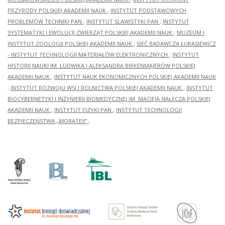
PRZYRODY POLSKIEJ AKADEMII NAUK
;
INSTYTUT PODSTAWOWYCH
PROBLEMÓW TECHNIKI PAN
;
INSTYTUT SLAWISTYKI PAN
;
INSTYTUT
SYSTEMATYKI I EWOLUCJI ZWIERZĄT POLSKIEJ AKADEMII NAUK
;
MUZEUM I
INSTYTUT ZOOLOGII POLSKIEJ AKADEMII NAUK
;
SIEĆ BADAWCZA ŁUKASIEWICZ
- INSTYTUT TECHNOLOGII MATERIAŁÓW ELEKTRONICZNYCH
;
INSTYTUT
HISTORII NAUKI IM. LUDWIKA I ALEKSANDRA BIRKENMAJERÓW POLSKIEJ
AKADEMII NAUK
;
INSTYTUT NAUK EKONOMICZNYCH POLSKIEJ AKADEMII NAUK
;
INSTYTUT ROZWOJU WSI I ROLNICTWA POLSKIEJ AKADEMII NAUK
;
INSTYTUT
BIOCYBERNETYKI I INŻYNIERII BIOMEDYCZNEJ IM. MACIEJA NAŁĘCZA POLSKIEJ
AKADEMII NAUK
;
INSTYTUT FIZYKI PAN
;
INSTYTUT TECHNOLOGII
BEZPIECZEŃSTWA „MORATEX”
;