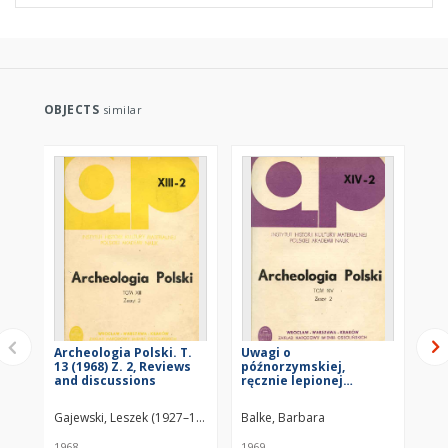
OBJECTS
similar
Archeologia Polski. T.
Uwagi o
Cm
13 (1968) Z. 2, Reviews
późnorzymskiej,
pó
and discussions
ręcznie lepionej
rz
ceramice wazowatej
w 
Gajewski, Leszek (1927–1998)
Balke, Barbara
Kos
1968
1969
193