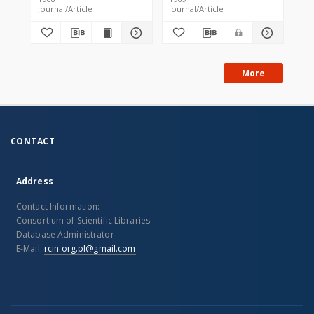
Journal/Article
Journal/Article
Jou
More
CONTACT
Address
Contact Information:
Consortium of Scientific Libraries
Database Administrator
E-Mail:
rcin.org.pl@gmail.com