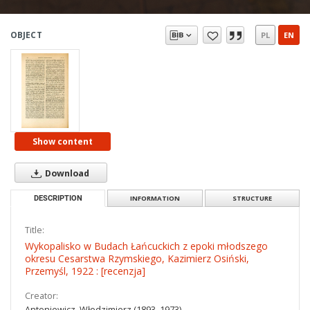
OBJECT
PL
EN
Show content
Download
DESCRIPTION
INFORMATION
STRUCTURE
Title:
Wykopalisko w Budach Łańcuckich z epoki młodszego
okresu Cesarstwa Rzymskiego, Kazimierz Osiński,
Przemyśl, 1922 : [recenzja]
Creator:
Antoniewicz, Włodzimierz (1893–1973)