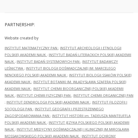
PARTNERSHIP:
Website created by
INSTYTUT MATEMATYCZNY PAN
;
INSTYTUT ARCHEOLOGII I ETNOLOGII
POLSKIEJ AKADEMII NAUK
;
INSTYTUT BADAŃ LITERACKICH POLSKIEJ AKADEMII
NAUK
;
INSTYTUT BADAŃ SYSTEMOWYCH PAN
;
INSTYTUT BADAWCZY
LEŚNICTWA
;
INSTYTUT BIOLOGII DOŚWIADCZALNEJ IM. MARCELEGO
NENCKIEGO POLSKIEJ AKADEMII NAUK
;
INSTYTUT BIOLOGII SSAKÓW POLSKIEJ
AKADEMII NAUK
;
INSTYTUT BOTANIKI IM. WŁADYSŁAWA SZAFERA POLSKIEJ
AKADEMII NAUK
;
INSTYTUT CHEMII BIOORGANICZNEJ POLSKIEJ AKADEMII
NAUK
;
INSTYTUT CHEMII FIZYCZNEJ PAN
;
INSTYTUT CHEMII ORGANICZNEJ PAN
;
INSTYTUT DENDROLOGII POLSKIEJ AKADEMII NAUK
;
INSTYTUT FILOZOFII I
SOCJOLOGII PAN
;
INSTYTUT GEOGRAFII I PRZESTRZENNEGO
ZAGOSPODAROWANIA PAN
;
INSTYTUT HISTORII im. TADEUSZA MANTEUFFLA
POLSKIEJ AKADEMII NAUK
;
INSTYTUT JĘZYKA POLSKIEGO POLSKIEJ AKADEMII
NAUK
;
INSTYTUT MEDYCYNY DOŚWIADCZALNEJ I KLINICZNEJ IM.MIROSŁAWA
MOSSAKOWSKIEGO POLSKIEJ AKADEMII NAUK
;
INSTYTUT OCHRONY