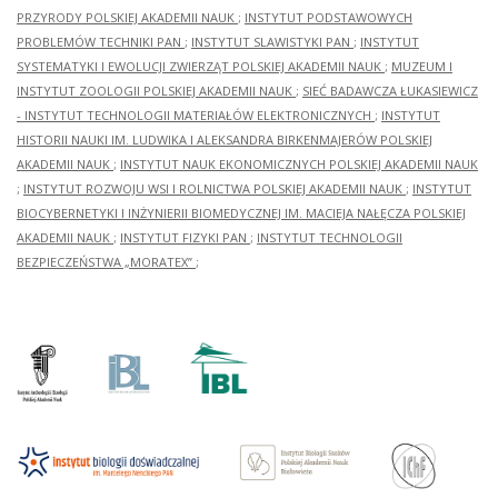
PRZYRODY POLSKIEJ AKADEMII NAUK
;
INSTYTUT PODSTAWOWYCH
PROBLEMÓW TECHNIKI PAN
;
INSTYTUT SLAWISTYKI PAN
;
INSTYTUT
SYSTEMATYKI I EWOLUCJI ZWIERZĄT POLSKIEJ AKADEMII NAUK
;
MUZEUM I
INSTYTUT ZOOLOGII POLSKIEJ AKADEMII NAUK
;
SIEĆ BADAWCZA ŁUKASIEWICZ
- INSTYTUT TECHNOLOGII MATERIAŁÓW ELEKTRONICZNYCH
;
INSTYTUT
HISTORII NAUKI IM. LUDWIKA I ALEKSANDRA BIRKENMAJERÓW POLSKIEJ
AKADEMII NAUK
;
INSTYTUT NAUK EKONOMICZNYCH POLSKIEJ AKADEMII NAUK
;
INSTYTUT ROZWOJU WSI I ROLNICTWA POLSKIEJ AKADEMII NAUK
;
INSTYTUT
BIOCYBERNETYKI I INŻYNIERII BIOMEDYCZNEJ IM. MACIEJA NAŁĘCZA POLSKIEJ
AKADEMII NAUK
;
INSTYTUT FIZYKI PAN
;
INSTYTUT TECHNOLOGII
BEZPIECZEŃSTWA „MORATEX”
;