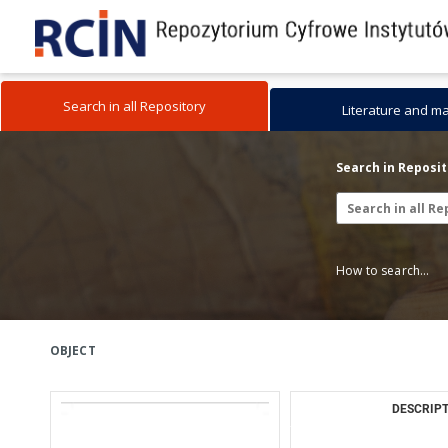
Search in all Repository
Literature and m
Search in Reposi
How to search...
OBJECT
DESCRIPT