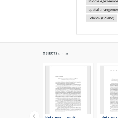
Middle Ages-moder
spatial arrangeme
Gdańsk (Poland)
OBJECTS
similar
Heterogeniczność
„Heteroge