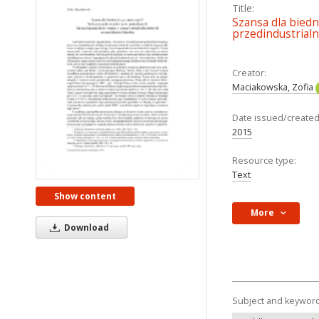
Title:
Szansa dla bied
przedindustrial
Creator:
Maciakowska, Zofia
Date issued/created
2015
Resource type:
Text
Show content
More
Download
Subject and keywor