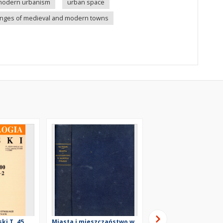
modern urbanism
urban space
hanges of medieval and modern towns
ki T. 45
Miasta i mieszczaństwo w
Zmiany w przestrzen