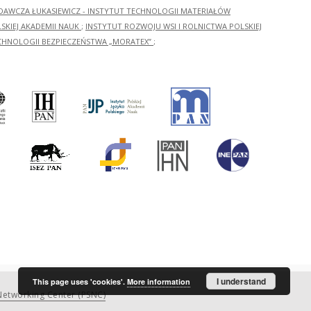
ADAWCZA ŁUKASIEWICZ - INSTYTUT TECHNOLOGII MATERIAŁÓW
KIEJ AKADEMII NAUK
;
INSTYTUT ROZWOJU WSI I ROLNICTWA POLSKIEJ
CHNOLOGII BEZPIECZEŃSTWA „MORATEX”
;
I understand
This page uses 'cookies'.
More information
etworking Center (PSNC)