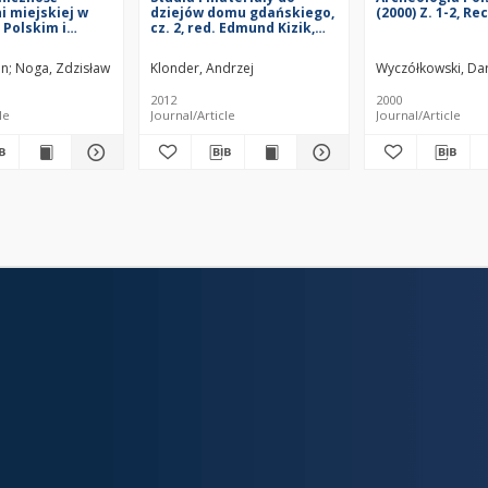
i miejskiej w
dziejów domu gdańskiego,
(2000) Z. 1-2, Re
 Polskim i
cz. 2, red. Edmund Kizik,
olitej Obojga
Gdańsk–Warszawa 2011
 epoce
an
Noga, Zdzisław
Klonder, Andrzej
Wyczółkowski, Dar
mysłowej”,
11 kwietnia 2014
2012
2000
le
Journal/Article
Journal/Article