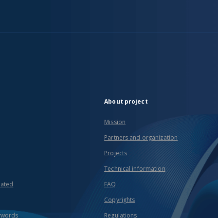
About project
Mission
Partners and organization
Projects
Technical information
eated
FAQ
Copyrights
ywords
Regulations