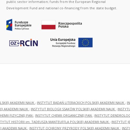
public sector information; funds from the European Regional
Development Fund and national co-financing from the state budget.
LSKIEJ AKADEMII NAUK
;
INSTYTUT BADAŃ LITERACKICH POLSKIEJ AKADEMII NAUK
;
I
EJ AKADEMII NAUK
;
INSTYTUT BIOLOGII SSAKÓW POLSKIEJ AKADEMII NAUK
;
INSTYT
HEMII FIZYCZNEJ PAN
;
INSTYTUT CHEMII ORGANICZNEJ PAN
;
INSTYTUT DENDROLOGI
STYTUT HISTORII im. TADEUSZA MANTEUFFLA POLSKIEJ AKADEMII NAUK
;
INSTYTUT J
EJ AKADEMII NAUK
;
INSTYTUT OCHRONY PRZYRODY POLSKIEJ AKADEMII NAUK
;
INST