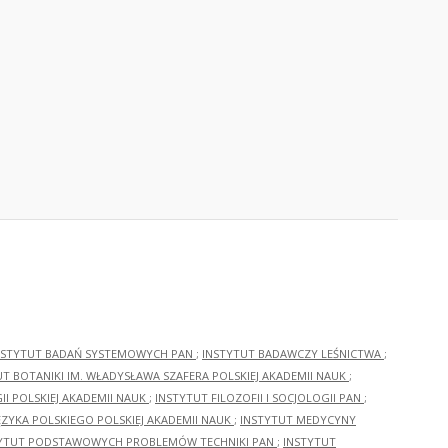
NSTYTUT BADAŃ SYSTEMOWYCH PAN
;
INSTYTUT BADAWCZY LEŚNICTWA
;
UT BOTANIKI IM. WŁADYSŁAWA SZAFERA POLSKIEJ AKADEMII NAUK
;
I POLSKIEJ AKADEMII NAUK
;
INSTYTUT FILOZOFII I SOCJOLOGII PAN
;
ĘZYKA POLSKIEGO POLSKIEJ AKADEMII NAUK
;
INSTYTUT MEDYCYNY
YTUT PODSTAWOWYCH PROBLEMÓW TECHNIKI PAN
;
INSTYTUT