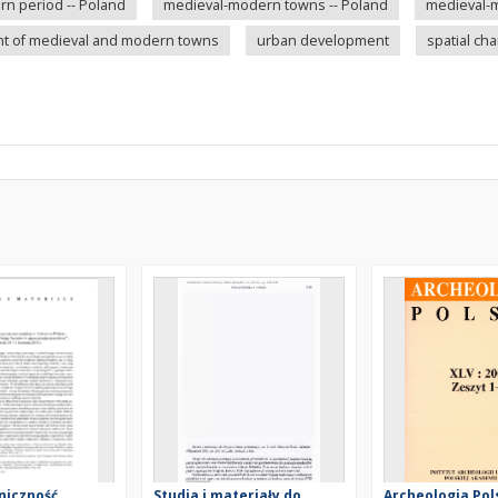
n period -- Poland
medieval-modern towns -- Poland
medieval-
nt of medieval and modern towns
urban development
spatial c
niczność
Studia i materiały do
Archeologia Pols