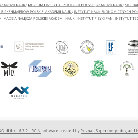
 AKADEMII NAUK
;
MUZEUM I INSTYTUT ZOOLOGII POLSKIEJ AKADEMII NAUK
;
SIEĆ B
RA BIRKENMAJERÓW POLSKIEJ AKADEMII NAUK
;
INSTYTUT NAUK EKONOMICZNYCH POLS
M. MACIEJA NAŁĘCZA POLSKIEJ AKADEMII NAUK
;
INSTYTUT FIZYKI PAN
;
INSTYTUT TE
O dLibra 6.3.21-RCIN
software created by
Poznan Supercomputing and N