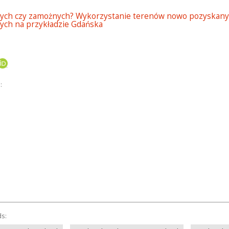
nych czy zamożnych? Wykorzystanie terenów nowo pozyskanyc
nych na przykładzie Gdańska
:
ds: