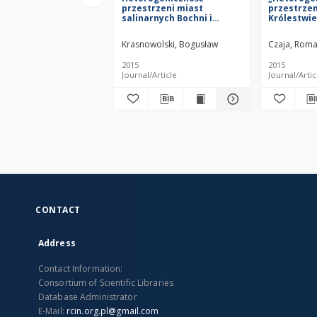
przestrzeni miast
przestrzen
salinarnych Bochni i
Królestwie
Wieliczki w dobie
Rzeczyposp
przedprzemysłowej
Narodów w
Krasnowolski, Bogusław
Czaja, Rom
przedprze
Toruń, 10–
2015
2015
r.
Journal/Article
Journal/Artic
CONTACT
Address
Contact Information:
Consortium of Scientific Libraries
Database Administrator
E-Mail:
rcin.org.pl@gmail.com