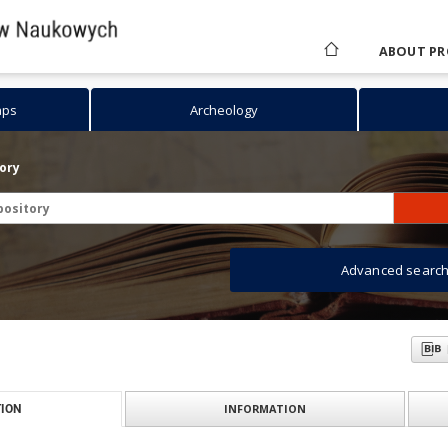
ABOUT PR
aps
Archeology
tory
Advanced searc
INFORMATION
ION