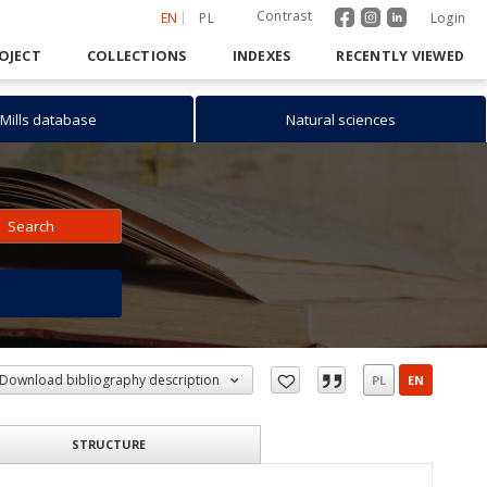
Contrast
EN
PL
Login
OJECT
COLLECTIONS
INDEXES
RECENTLY VIEWED
Mills database
Natural sciences
Search
h
Download bibliography description
PL
EN
STRUCTURE