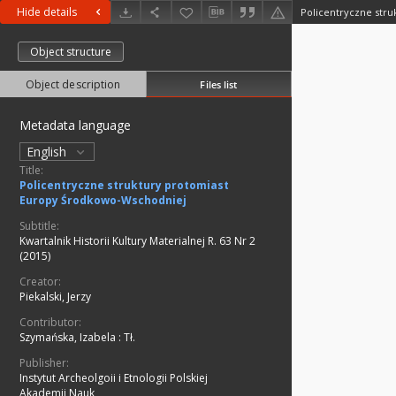
Hide details
Object structure
Object description
Files list
Metadata language
English
Title:
Policentryczne struktury protomiast
Europy Środkowo-Wschodniej
Subtitle:
Kwartalnik Historii Kultury Materialnej R. 63 Nr 2
(2015)
Creator:
Piekalski, Jerzy
Contributor:
Szymańska, Izabela
:
Tł.
Publisher:
Instytut Archeolgoii i Etnologii Polskiej
Akademii Nauk