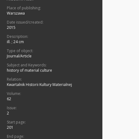
Place of publishing:
Warszawa
Date issued/created:
2015
Description:
ill. ; 24 cm
Type of object:
Journal/Article
Subject and Keywords:
history of material culture
Relation:
Kwartalnik Historii Kultury Materialnej
Volume:
62
Issue:
2
Start page:
201
End page: