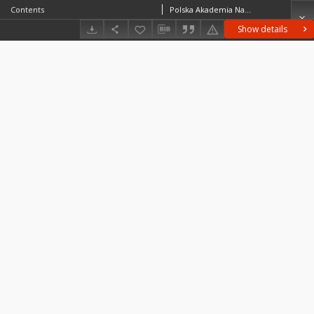
Contents
Polska Akademia Nauk. Instytut Historii Kultury MaterialnejPolska Akademia Nauk. Instytut Archeologii i Etnologii (Warszawa)
Show details