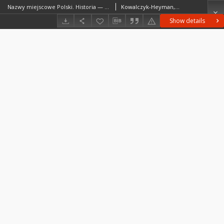
Nazwy miejscowe Polski. Historia — Pochodzenie — Zmiany, [t.] VIII: O–Pn, red. K. Rymut, B. Czopek-Kopciuch, Kraków 2009 (2013) : [recenzja]
Kowalczyk-Heyman, Elżbieta
Show details