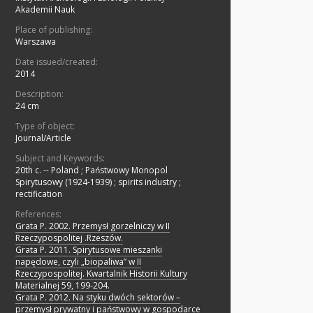
Akademii Nauk
Place of publishing:
Warszawa
Date issued/created:
2014
Description:
24 cm
Type of object:
Journal/Article
Subject and Keywords:
20th c. -- Poland
;
Państwowy Monopol
Spirytusowy (1924-1939)
;
spirits industry
;
rectification
References:
Grata P. 2002. Przemysł gorzelniczy w II
Rzeczypospolitej .Rzeszów.
Grata P. 2011. Spirytusowe mieszanki
napędowe, czyli „biopaliwa” w II
Rzeczypospolitej. Kwartalnik Historii Kultury
Materialnej 59, 199-204.
Grata P. 2012. Na styku dwóch sektorów –
przemysł prywatny i państwowy w gospodarce