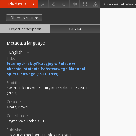
Hide details
Object structure
Object description
Files list
Metadata language
English
Title:
Przemysł rektyfikacyjny w Polsce w
okresie istnienia Państwowego Monopolu
Spirytusowego (1924–1939)
Subtitle:
Kwartalnik Historii Kultury Materialnej R. 62 Nr 1
(2014)
Creator:
Grata, Paweł
Contributor:
Szymańska, Izabela
:
Tł.
Publisher:
Instytut Archeologii i Etnologii Polskiej