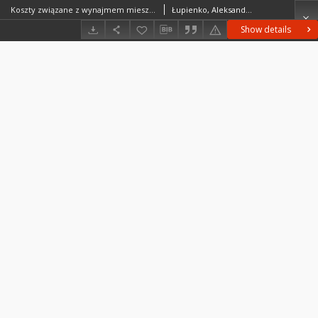
Koszty związane z wynajmem mieszkania w Warszawie w latach 1864–1914
Łupienko, Aleksander (1980– )
Show details