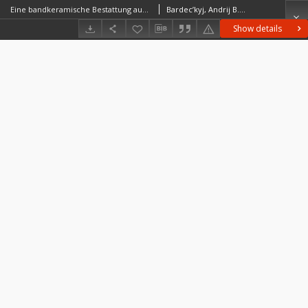
Eine bandkeramische Bestattung aus Baїv bei Luzk in Wolhynien = Pochówek kultury ceramiki wstęgowej rytej z miejscowości Baїv koło Łucka
Bardec’kyj, Andrij B.Dębiec, MaciejSaile, Thomas
Show details