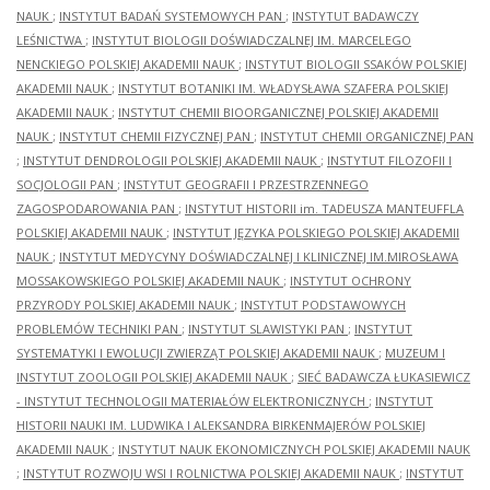
NAUK
;
INSTYTUT BADAŃ SYSTEMOWYCH PAN
;
INSTYTUT BADAWCZY
LEŚNICTWA
;
INSTYTUT BIOLOGII DOŚWIADCZALNEJ IM. MARCELEGO
NENCKIEGO POLSKIEJ AKADEMII NAUK
;
INSTYTUT BIOLOGII SSAKÓW POLSKIEJ
AKADEMII NAUK
;
INSTYTUT BOTANIKI IM. WŁADYSŁAWA SZAFERA POLSKIEJ
AKADEMII NAUK
;
INSTYTUT CHEMII BIOORGANICZNEJ POLSKIEJ AKADEMII
NAUK
;
INSTYTUT CHEMII FIZYCZNEJ PAN
;
INSTYTUT CHEMII ORGANICZNEJ PAN
;
INSTYTUT DENDROLOGII POLSKIEJ AKADEMII NAUK
;
INSTYTUT FILOZOFII I
SOCJOLOGII PAN
;
INSTYTUT GEOGRAFII I PRZESTRZENNEGO
ZAGOSPODAROWANIA PAN
;
INSTYTUT HISTORII im. TADEUSZA MANTEUFFLA
POLSKIEJ AKADEMII NAUK
;
INSTYTUT JĘZYKA POLSKIEGO POLSKIEJ AKADEMII
NAUK
;
INSTYTUT MEDYCYNY DOŚWIADCZALNEJ I KLINICZNEJ IM.MIROSŁAWA
MOSSAKOWSKIEGO POLSKIEJ AKADEMII NAUK
;
INSTYTUT OCHRONY
PRZYRODY POLSKIEJ AKADEMII NAUK
;
INSTYTUT PODSTAWOWYCH
PROBLEMÓW TECHNIKI PAN
;
INSTYTUT SLAWISTYKI PAN
;
INSTYTUT
SYSTEMATYKI I EWOLUCJI ZWIERZĄT POLSKIEJ AKADEMII NAUK
;
MUZEUM I
INSTYTUT ZOOLOGII POLSKIEJ AKADEMII NAUK
;
SIEĆ BADAWCZA ŁUKASIEWICZ
- INSTYTUT TECHNOLOGII MATERIAŁÓW ELEKTRONICZNYCH
;
INSTYTUT
HISTORII NAUKI IM. LUDWIKA I ALEKSANDRA BIRKENMAJERÓW POLSKIEJ
AKADEMII NAUK
;
INSTYTUT NAUK EKONOMICZNYCH POLSKIEJ AKADEMII NAUK
;
INSTYTUT ROZWOJU WSI I ROLNICTWA POLSKIEJ AKADEMII NAUK
;
INSTYTUT