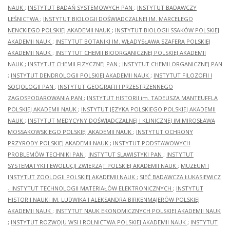
NAUK
;
INSTYTUT BADAŃ SYSTEMOWYCH PAN
;
INSTYTUT BADAWCZY
LEŚNICTWA
;
INSTYTUT BIOLOGII DOŚWIADCZALNEJ IM. MARCELEGO
NENCKIEGO POLSKIEJ AKADEMII NAUK
;
INSTYTUT BIOLOGII SSAKÓW POLSKIEJ
AKADEMII NAUK
;
INSTYTUT BOTANIKI IM. WŁADYSŁAWA SZAFERA POLSKIEJ
AKADEMII NAUK
;
INSTYTUT CHEMII BIOORGANICZNEJ POLSKIEJ AKADEMII
NAUK
;
INSTYTUT CHEMII FIZYCZNEJ PAN
;
INSTYTUT CHEMII ORGANICZNEJ PAN
;
INSTYTUT DENDROLOGII POLSKIEJ AKADEMII NAUK
;
INSTYTUT FILOZOFII I
SOCJOLOGII PAN
;
INSTYTUT GEOGRAFII I PRZESTRZENNEGO
ZAGOSPODAROWANIA PAN
;
INSTYTUT HISTORII im. TADEUSZA MANTEUFFLA
POLSKIEJ AKADEMII NAUK
;
INSTYTUT JĘZYKA POLSKIEGO POLSKIEJ AKADEMII
NAUK
;
INSTYTUT MEDYCYNY DOŚWIADCZALNEJ I KLINICZNEJ IM.MIROSŁAWA
MOSSAKOWSKIEGO POLSKIEJ AKADEMII NAUK
;
INSTYTUT OCHRONY
PRZYRODY POLSKIEJ AKADEMII NAUK
;
INSTYTUT PODSTAWOWYCH
PROBLEMÓW TECHNIKI PAN
;
INSTYTUT SLAWISTYKI PAN
;
INSTYTUT
SYSTEMATYKI I EWOLUCJI ZWIERZĄT POLSKIEJ AKADEMII NAUK
;
MUZEUM I
INSTYTUT ZOOLOGII POLSKIEJ AKADEMII NAUK
;
SIEĆ BADAWCZA ŁUKASIEWICZ
- INSTYTUT TECHNOLOGII MATERIAŁÓW ELEKTRONICZNYCH
;
INSTYTUT
HISTORII NAUKI IM. LUDWIKA I ALEKSANDRA BIRKENMAJERÓW POLSKIEJ
AKADEMII NAUK
;
INSTYTUT NAUK EKONOMICZNYCH POLSKIEJ AKADEMII NAUK
;
INSTYTUT ROZWOJU WSI I ROLNICTWA POLSKIEJ AKADEMII NAUK
;
INSTYTUT