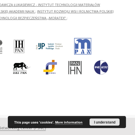
ADAWCZA ŁUKASIEWICZ - INSTYTUT TECHNOLOGII MATERIAŁÓW
KIEJ AKADEMII NAUK
;
INSTYTUT ROZWOJU WSI I ROLNICTWA POLSKIEJ
CHNOLOGII BEZPIECZEŃSTWA „MORATEX”
;
I understand
This page uses 'cookies'.
More information
etworking Center (PSNC)