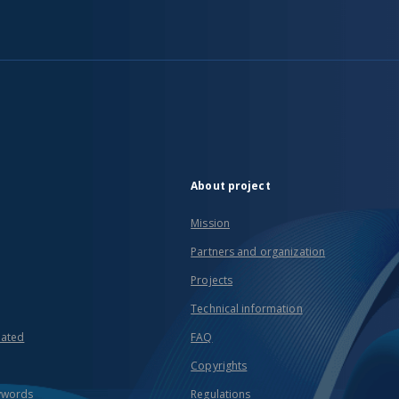
About project
Mission
Partners and organization
Projects
Technical information
eated
FAQ
Copyrights
ywords
Regulations