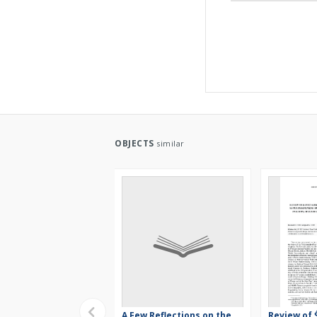
OBJECTS
similar
A Few Reflections on the
Review of