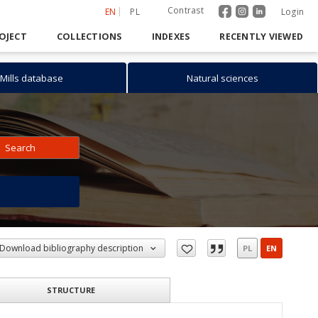
Contrast
EN
PL
Login
OJECT
COLLECTIONS
INDEXES
RECENTLY VIEWED
Mills database
Natural sciences
Search
h
Download bibliography description
PL
EN
STRUCTURE