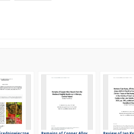
 Średniowieczne
Remains of Copper Alloy
Review of Jan Kyp