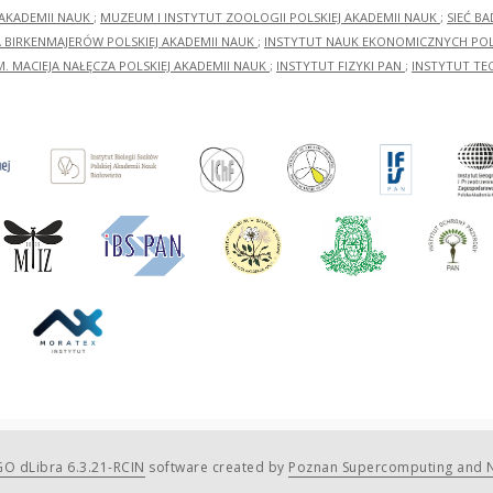
 AKADEMII NAUK
;
MUZEUM I INSTYTUT ZOOLOGII POLSKIEJ AKADEMII NAUK
;
SIEĆ B
RA BIRKENMAJERÓW POLSKIEJ AKADEMII NAUK
;
INSTYTUT NAUK EKONOMICZNYCH POLS
M. MACIEJA NAŁĘCZA POLSKIEJ AKADEMII NAUK
;
INSTYTUT FIZYKI PAN
;
INSTYTUT TE
O dLibra 6.3.21-RCIN
software created by
Poznan Supercomputing and N