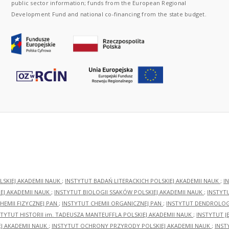
public sector information; funds from the European Regional
Development Fund and national co-financing from the state budget.
LSKIEJ AKADEMII NAUK
;
INSTYTUT BADAŃ LITERACKICH POLSKIEJ AKADEMII NAUK
;
I
EJ AKADEMII NAUK
;
INSTYTUT BIOLOGII SSAKÓW POLSKIEJ AKADEMII NAUK
;
INSTYT
HEMII FIZYCZNEJ PAN
;
INSTYTUT CHEMII ORGANICZNEJ PAN
;
INSTYTUT DENDROLOGI
STYTUT HISTORII im. TADEUSZA MANTEUFFLA POLSKIEJ AKADEMII NAUK
;
INSTYTUT J
EJ AKADEMII NAUK
;
INSTYTUT OCHRONY PRZYRODY POLSKIEJ AKADEMII NAUK
;
INST