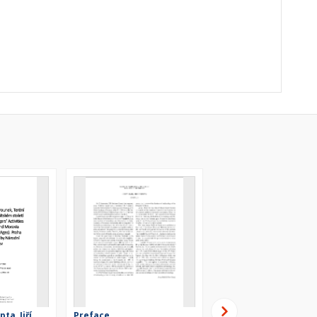
ta, Jiří
Preface
Militaria, Horse-ridin