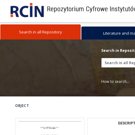
Search in all Repository
Literature and m
Search in Reposi
How to search...
OBJECT
DESCRIPT