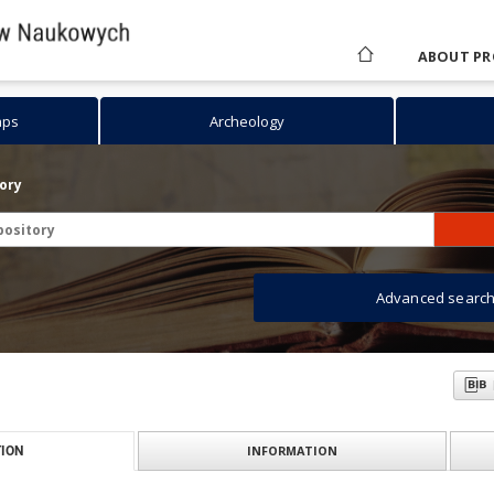
ABOUT PR
aps
Archeology
tory
Advanced searc
INFORMATION
ION