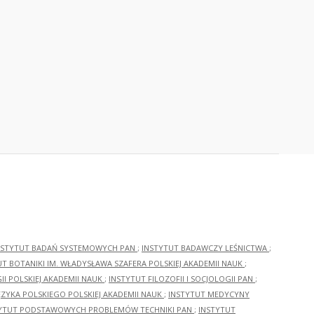
NSTYTUT BADAŃ SYSTEMOWYCH PAN
;
INSTYTUT BADAWCZY LEŚNICTWA
;
UT BOTANIKI IM. WŁADYSŁAWA SZAFERA POLSKIEJ AKADEMII NAUK
;
I POLSKIEJ AKADEMII NAUK
;
INSTYTUT FILOZOFII I SOCJOLOGII PAN
;
ĘZYKA POLSKIEGO POLSKIEJ AKADEMII NAUK
;
INSTYTUT MEDYCYNY
YTUT PODSTAWOWYCH PROBLEMÓW TECHNIKI PAN
;
INSTYTUT