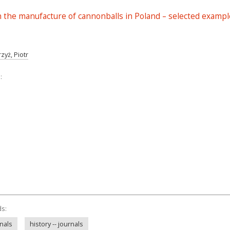
n the manufacture of cannonballs in Poland – selected exampl
rzyż, Piotr
:
ds:
rnals
history -- journals