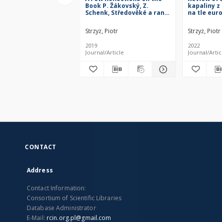
Book P. Žákovský, Z.
kapaliny z
Schenk, Středověké a raně
na tle eur
novověké zbraně
Medieval K
Přerovska. Zbraně a zbroj
Poland as
Strzyż, Piotr
Strzyż, Piotr
od kolapsu Velké Moravy
Europe. 
do konce třicetileté války.
w Malborku
2019
2022
Přerov, Brno 2017, pp. 175 :
pp. 467 : [
Journal/Article
Journal/Artic
[recenzja]
CONTACT
Address
Contact Information:
Consortium of Scientific Libraries
Database Administrator
E-Mail:
rcin.org.pl@gmail.com