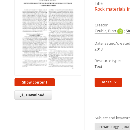
Title:
Rock materials i
Creator:
Czubla, Piotr
;
St
Date issued/created
2013
Resource type:
Text
More
Show content
Download
Subject and keywor
archaeology -- jou