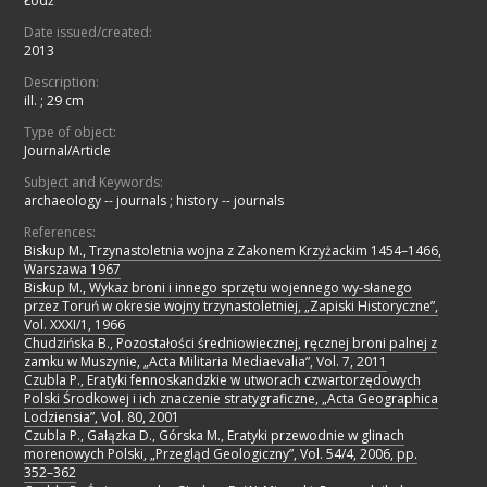
Łódź
Date issued/created:
2013
Description:
ill. ; 29 cm
Type of object:
Journal/Article
Subject and Keywords:
archaeology -- journals
;
history -- journals
References:
Biskup M., Trzynastoletnia wojna z Zakonem Krzyżackim 1454–1466,
Warszawa 1967
Biskup M., Wykaz broni i innego sprzętu wojennego wy-słanego
przez Toruń w okresie wojny trzynastoletniej, „Zapiski Historyczne”,
Vol. XXXI/1, 1966
Chudzińska B., Pozostałości średniowiecznej, ręcznej broni palnej z
zamku w Muszynie, „Acta Militaria Mediaevalia”, Vol. 7, 2011
Czubla P., Eratyki fennoskandzkie w utworach czwartorzędowych
Polski Środkowej i ich znaczenie stratygraficzne, „Acta Geographica
Lodziensia”, Vol. 80, 2001
Czubla P., Gałązka D., Górska M., Eratyki przewodnie w glinach
morenowych Polski, „Przegląd Geologiczny”, Vol. 54/4, 2006, pp.
352–362