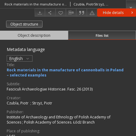
Rock materials in the manufacture of cannonballs in Poland – selected examples
Czubla, PiotrStrzyż, Piotr
Hide details
Object structure
Object description
Files list
Metadata language
English
Title:
Rock materials in the manufacture of cannonballs in Poland
– selected examples
Subtitle:
Fasciculi Archaeologiae Historicae. Fasc. 26 (2013)
Creator:
Czubla, Piotr
;
Strzyż, Piotr
Publisher:
Institute of Archaeology and Ethnology of Polish Academy of
Sciences
;
Polish Academy of Sciences. Łódź Branch
Place of publishing: