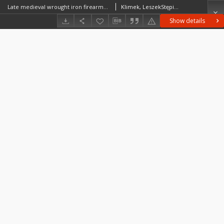
Late medieval wrought iron firearms from the Museum in Biecz
Klimek, LeszekStępiński, JanuszStrzyż, PiotrŻabiński, Grzegorz
Show details