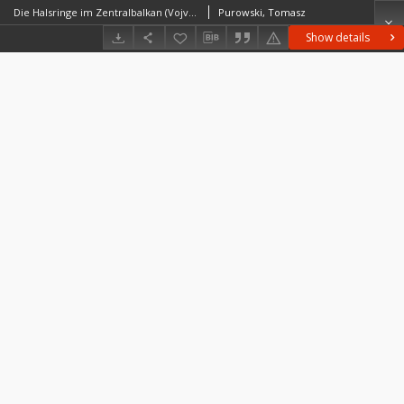
Die Halsringe im Zentralbalkan (Vojvodina, Serbien, Kosovo und Mazedonien) Rastko Vasić, Prähistorische Bronzefunde, dz. XI, tom 7, Stuttgart 2010 : [recenzja]
Purowski, Tomasz
Show details