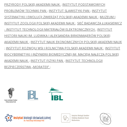
PRZYRODY POLSKIEJ AKADEMII NAUK
;
INSTYTUT PODSTAWOWYCH
PROBLEMÓW TECHNIKI PAN
;
INSTYTUT SLAWISTYKI PAN
;
INSTYTUT
SYSTEMATYKI I EWOLUCJI ZWIERZĄT POLSKIEJ AKADEMII NAUK
;
MUZEUM I
INSTYTUT ZOOLOGII POLSKIEJ AKADEMII NAUK
;
SIEĆ BADAWCZA ŁUKASIEWICZ
- INSTYTUT TECHNOLOGII MATERIAŁÓW ELEKTRONICZNYCH
;
INSTYTUT
HISTORII NAUKI IM. LUDWIKA I ALEKSANDRA BIRKENMAJERÓW POLSKIEJ
AKADEMII NAUK
;
INSTYTUT NAUK EKONOMICZNYCH POLSKIEJ AKADEMII NAUK
;
INSTYTUT ROZWOJU WSI I ROLNICTWA POLSKIEJ AKADEMII NAUK
;
INSTYTUT
BIOCYBERNETYKI I INŻYNIERII BIOMEDYCZNEJ IM. MACIEJA NAŁĘCZA POLSKIEJ
AKADEMII NAUK
;
INSTYTUT FIZYKI PAN
;
INSTYTUT TECHNOLOGII
BEZPIECZEŃSTWA „MORATEX”
;