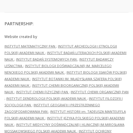
PARTNERSHIP:
Website created by
INSTYTUT MATEMATYCZNY PAN
;
INSTYTUT ARCHEOLOGII I ETNOLOGII
POLSKIEJ AKADEMII NAUK
;
INSTYTUT BADAŃ LITERACKICH POLSKIEJ AKADEMII
NAUK
;
INSTYTUT BADAŃ SYSTEMOWYCH PAN
;
INSTYTUT BADAWCZY
LEŚNICTWA
;
INSTYTUT BIOLOGII DOŚWIADCZALNEJ IM. MARCELEGO
NENCKIEGO POLSKIEJ AKADEMII NAUK
;
INSTYTUT BIOLOGII SSAKÓW POLSKIEJ
AKADEMII NAUK
;
INSTYTUT BOTANIKI IM. WŁADYSŁAWA SZAFERA POLSKIEJ
AKADEMII NAUK
;
INSTYTUT CHEMII BIOORGANICZNEJ POLSKIEJ AKADEMII
NAUK
;
INSTYTUT CHEMII FIZYCZNEJ PAN
;
INSTYTUT CHEMII ORGANICZNEJ PAN
;
INSTYTUT DENDROLOGII POLSKIEJ AKADEMII NAUK
;
INSTYTUT FILOZOFII I
SOCJOLOGII PAN
;
INSTYTUT GEOGRAFII I PRZESTRZENNEGO
ZAGOSPODAROWANIA PAN
;
INSTYTUT HISTORII im. TADEUSZA MANTEUFFLA
POLSKIEJ AKADEMII NAUK
;
INSTYTUT JĘZYKA POLSKIEGO POLSKIEJ AKADEMII
NAUK
;
INSTYTUT MEDYCYNY DOŚWIADCZALNEJ I KLINICZNEJ IM.MIROSŁAWA
MOSSAKOWSKIEGO POLSKIEJ AKADEMII NAUK
;
INSTYTUT OCHRONY