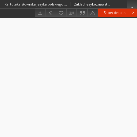
Kartoteka Słownika języka polskiego XVII i 1.połowy XVIII w. - ROZWIĄZANIA SKRÓTÓW
Zakład Językoznawstwa PAN w Warszawie
Show details