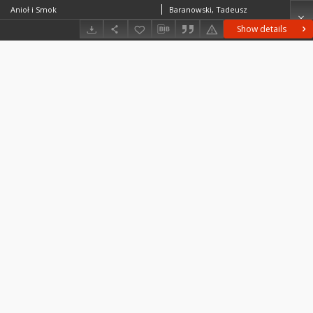
Anioł i Smok
Baranowski, Tadeusz
Show details