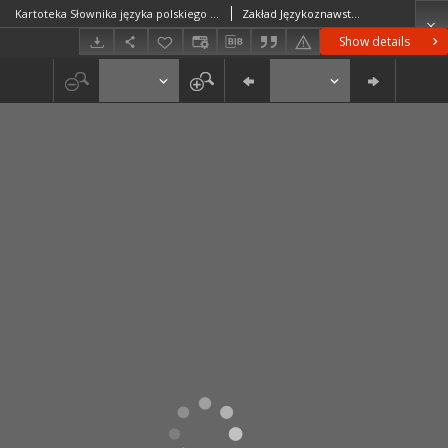
Kartoteka Słownika języka polskiego XVII i 1. połowy XVIII wieku; Czemera - Częstnik
Zakład Językoznawstwa PAN w Warszawie
Show details