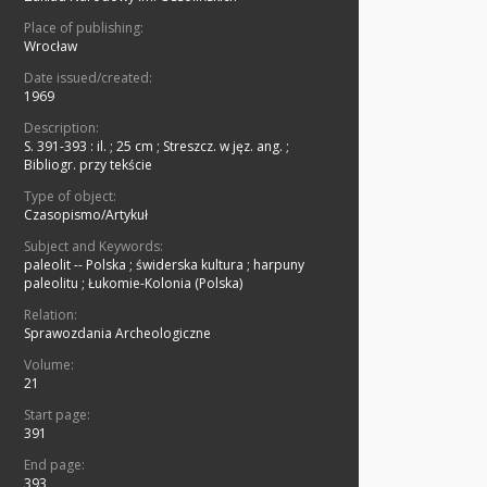
Place of publishing:
Wrocław
Date issued/created:
1969
Description:
S. 391-393 : il. ; 25 cm
;
Streszcz. w jęz. ang.
;
Bibliogr. przy tekście
Type of object:
Czasopismo/Artykuł
Subject and Keywords:
paleolit -- Polska
;
świderska kultura
;
harpuny
paleolitu
;
Łukomie-Kolonia (Polska)
Relation:
Sprawozdania Archeologiczne
Volume:
21
Start page:
391
End page:
393