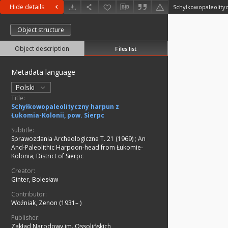
Hide details
Object structure
Object description
Files list
Metadata language
Polski
Title:
Schyłkowopaleolityczny harpun z
Łukomia-Kolonii, pow. Sierpc
Subtitle:
Sprawozdania Archeologiczne T. 21 (1969)
;
An
And-Paleolithic Harpoon-head from Łukomie-
Kolonia, District of Sierpc
Creator:
Ginter, Bolesław
Contributor:
Woźniak, Zenon (1931– )
Publisher:
Zakład Narodowy im. Ossolińskich