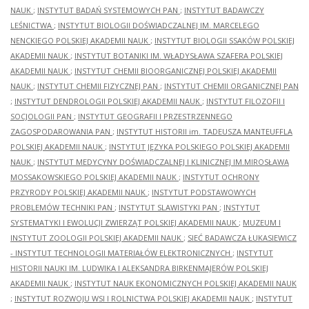
NAUK
;
INSTYTUT BADAŃ SYSTEMOWYCH PAN
;
INSTYTUT BADAWCZY
LEŚNICTWA
;
INSTYTUT BIOLOGII DOŚWIADCZALNEJ IM. MARCELEGO
NENCKIEGO POLSKIEJ AKADEMII NAUK
;
INSTYTUT BIOLOGII SSAKÓW POLSKIEJ
AKADEMII NAUK
;
INSTYTUT BOTANIKI IM. WŁADYSŁAWA SZAFERA POLSKIEJ
AKADEMII NAUK
;
INSTYTUT CHEMII BIOORGANICZNEJ POLSKIEJ AKADEMII
NAUK
;
INSTYTUT CHEMII FIZYCZNEJ PAN
;
INSTYTUT CHEMII ORGANICZNEJ PAN
;
INSTYTUT DENDROLOGII POLSKIEJ AKADEMII NAUK
;
INSTYTUT FILOZOFII I
SOCJOLOGII PAN
;
INSTYTUT GEOGRAFII I PRZESTRZENNEGO
ZAGOSPODAROWANIA PAN
;
INSTYTUT HISTORII im. TADEUSZA MANTEUFFLA
POLSKIEJ AKADEMII NAUK
;
INSTYTUT JĘZYKA POLSKIEGO POLSKIEJ AKADEMII
NAUK
;
INSTYTUT MEDYCYNY DOŚWIADCZALNEJ I KLINICZNEJ IM.MIROSŁAWA
MOSSAKOWSKIEGO POLSKIEJ AKADEMII NAUK
;
INSTYTUT OCHRONY
PRZYRODY POLSKIEJ AKADEMII NAUK
;
INSTYTUT PODSTAWOWYCH
PROBLEMÓW TECHNIKI PAN
;
INSTYTUT SLAWISTYKI PAN
;
INSTYTUT
SYSTEMATYKI I EWOLUCJI ZWIERZĄT POLSKIEJ AKADEMII NAUK
;
MUZEUM I
INSTYTUT ZOOLOGII POLSKIEJ AKADEMII NAUK
;
SIEĆ BADAWCZA ŁUKASIEWICZ
- INSTYTUT TECHNOLOGII MATERIAŁÓW ELEKTRONICZNYCH
;
INSTYTUT
HISTORII NAUKI IM. LUDWIKA I ALEKSANDRA BIRKENMAJERÓW POLSKIEJ
AKADEMII NAUK
;
INSTYTUT NAUK EKONOMICZNYCH POLSKIEJ AKADEMII NAUK
;
INSTYTUT ROZWOJU WSI I ROLNICTWA POLSKIEJ AKADEMII NAUK
;
INSTYTUT