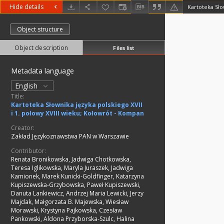
Hide details
Object structure
Object description
Files list
Metadata language
English
Title:
Kartoteka Słownika języka polskiego XVII
i 1. połowy XVIII wieku; Kołowrót - Kompan
Creator:
Zakład Językoznawstwa PAN w Warszawie
Contributor:
Renata Bronikowska, Jadwiga Chotkowska,
Teresa Iglikowska, Maryla Juraszek, Jadwiga
Kamionek, Marek Kunicki-Goldfinger, Katarzyna
Kupiszewska-Grzybowska, Paweł Kupiszewski,
Danuta Lankiewicz, Andrzej Maria Lewicki, Jerzy
Majdak, Małgorzata B. Majewska, Wiesław
Morawski, Krystyna Pajkowska, Czesław
Pankowski, Aldona Przyborska-Szulc, Halina