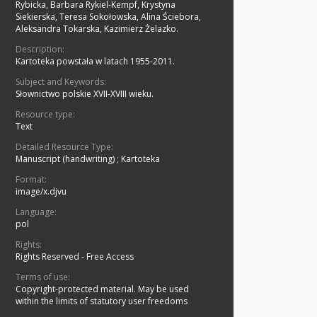
Rybicka, Barbara Rykiel-Kempf, Krystyna
Siekierska, Teresa Sokołowska, Alina Ściebora,
Aleksandra Tokarska, Kazimierz Żelazko.
Description:
Kartoteka powstała w latach 1955-2011.
Subject and Keywords:
Słownictwo polskie XVII-XVIII wieku.
Resource type:
Text
Detailed Resource Type:
Manuscript (handwriting)
;
Kartoteka
Format:
image/x.djvu
Language:
pol
Rights:
Rights Reserved - Free Access
Terms of use:
Copyright-protected material. May be used
within the limits of statutory user freedoms