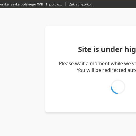
Kartoteka Słownika języka polskiego XVII i 1. połowy XVIII wieku; Kołowrót - Kompan
Zakład Językoznawstwa PAN w Warszawie