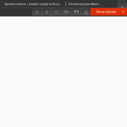
Sprawozdanie z badań osady kultury ceramiki wstęgowej rytej i osady eneolitycznej w Złotnikach, pow. Proszowice, w 1962 r.
Dzieduszycka-Machnikowa, Anna
Show details