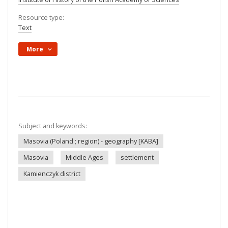
Resource type:
Text
More
Subject and keywords:
Masovia (Poland ; region) - geography [KABA]
Masovia
Middle Ages
settlement
Kamienczyk district