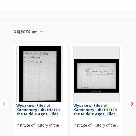
OBJECTS
similar
Wyszków. Files of
Wyszków. Files of
Wo
Kamienczyk district in
Kamienczyk district in
Fil
the Middle Ages. Files
the Middle Ages. Files
in
of Historico-
of Historico-
Fil
Geographical
Geographical
Ge
Institute of History of the Polish Academy of Sciences
Institute of History of the Polish Ac
Ins
Dictionary of Masovia
Dictionary of Masovia
Di
in the Middle Ages
in the Middle Ages
in