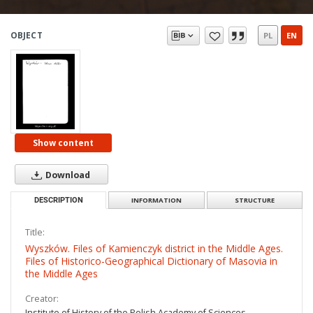
OBJECT
PL
EN
Show content
Download
DESCRIPTION
INFORMATION
STRUCTURE
Title:
Wyszków. Files of Kamienczyk district in the Middle Ages.
Files of Historico-Geographical Dictionary of Masovia in
the Middle Ages
Creator:
Institute of History of the Polish Academy of Sciences