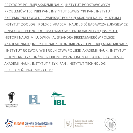
PRZYRODY POLSKIEJ AKADEMII NAUK
;
INSTYTUT PODSTAWOWYCH
PROBLEMÓW TECHNIKI PAN
;
INSTYTUT SLAWISTYKI PAN
;
INSTYTUT
SYSTEMATYKI I EWOLUCJI ZWIERZĄT POLSKIEJ AKADEMII NAUK
;
MUZEUM I
INSTYTUT ZOOLOGII POLSKIEJ AKADEMII NAUK
;
SIEĆ BADAWCZA ŁUKASIEWICZ
- INSTYTUT TECHNOLOGII MATERIAŁÓW ELEKTRONICZNYCH
;
INSTYTUT
HISTORII NAUKI IM. LUDWIKA I ALEKSANDRA BIRKENMAJERÓW POLSKIEJ
AKADEMII NAUK
;
INSTYTUT NAUK EKONOMICZNYCH POLSKIEJ AKADEMII NAUK
;
INSTYTUT ROZWOJU WSI I ROLNICTWA POLSKIEJ AKADEMII NAUK
;
INSTYTUT
BIOCYBERNETYKI I INŻYNIERII BIOMEDYCZNEJ IM. MACIEJA NAŁĘCZA POLSKIEJ
AKADEMII NAUK
;
INSTYTUT FIZYKI PAN
;
INSTYTUT TECHNOLOGII
BEZPIECZEŃSTWA „MORATEX”
;