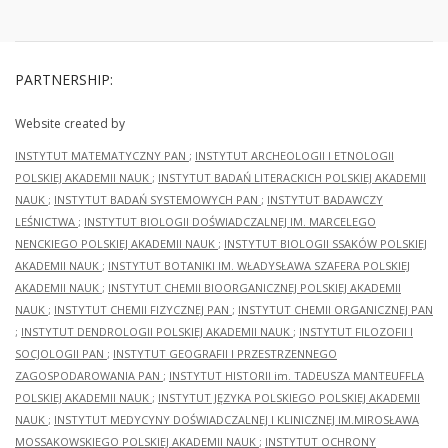
PARTNERSHIP:
Website created by
INSTYTUT MATEMATYCZNY PAN
;
INSTYTUT ARCHEOLOGII I ETNOLOGII
POLSKIEJ AKADEMII NAUK
;
INSTYTUT BADAŃ LITERACKICH POLSKIEJ AKADEMII
NAUK
;
INSTYTUT BADAŃ SYSTEMOWYCH PAN
;
INSTYTUT BADAWCZY
LEŚNICTWA
;
INSTYTUT BIOLOGII DOŚWIADCZALNEJ IM. MARCELEGO
NENCKIEGO POLSKIEJ AKADEMII NAUK
;
INSTYTUT BIOLOGII SSAKÓW POLSKIEJ
AKADEMII NAUK
;
INSTYTUT BOTANIKI IM. WŁADYSŁAWA SZAFERA POLSKIEJ
AKADEMII NAUK
;
INSTYTUT CHEMII BIOORGANICZNEJ POLSKIEJ AKADEMII
NAUK
;
INSTYTUT CHEMII FIZYCZNEJ PAN
;
INSTYTUT CHEMII ORGANICZNEJ PAN
;
INSTYTUT DENDROLOGII POLSKIEJ AKADEMII NAUK
;
INSTYTUT FILOZOFII I
SOCJOLOGII PAN
;
INSTYTUT GEOGRAFII I PRZESTRZENNEGO
ZAGOSPODAROWANIA PAN
;
INSTYTUT HISTORII im. TADEUSZA MANTEUFFLA
POLSKIEJ AKADEMII NAUK
;
INSTYTUT JĘZYKA POLSKIEGO POLSKIEJ AKADEMII
NAUK
;
INSTYTUT MEDYCYNY DOŚWIADCZALNEJ I KLINICZNEJ IM.MIROSŁAWA
MOSSAKOWSKIEGO POLSKIEJ AKADEMII NAUK
;
INSTYTUT OCHRONY