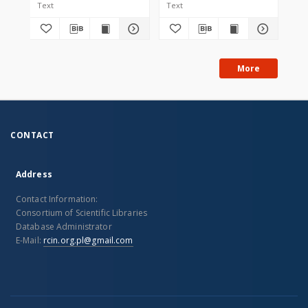
Text
Text
Tex
More
CONTACT
Address
Contact Information:
Consortium of Scientific Libraries
Database Administrator
E-Mail:
rcin.org.pl@gmail.com