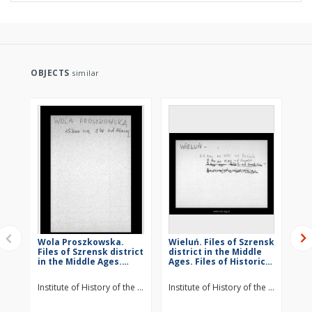
OBJECTS
similar
Wola Proszkowska.
Wieluń. Files of Szrensk
St
Files of Szrensk district
district in the Middle
Szr
in the Middle Ages.
Ages. Files of Historico-
Mid
Files of Historico-
Geographical
Hi
Geographical
Dictionary of Masovia
Di
Institute of History of the Polish Academy of Sciences
Institute of History of the Polish Ac
Ins
Dictionary of Masovia
in the Middle Ages
in
in the Middle Ages