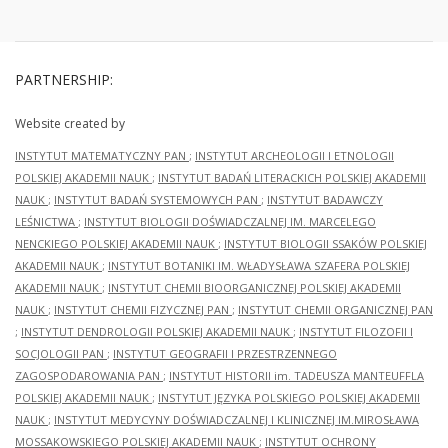
PARTNERSHIP:
Website created by
INSTYTUT MATEMATYCZNY PAN
;
INSTYTUT ARCHEOLOGII I ETNOLOGII
POLSKIEJ AKADEMII NAUK
;
INSTYTUT BADAŃ LITERACKICH POLSKIEJ AKADEMII
NAUK
;
INSTYTUT BADAŃ SYSTEMOWYCH PAN
;
INSTYTUT BADAWCZY
LEŚNICTWA
;
INSTYTUT BIOLOGII DOŚWIADCZALNEJ IM. MARCELEGO
NENCKIEGO POLSKIEJ AKADEMII NAUK
;
INSTYTUT BIOLOGII SSAKÓW POLSKIEJ
AKADEMII NAUK
;
INSTYTUT BOTANIKI IM. WŁADYSŁAWA SZAFERA POLSKIEJ
AKADEMII NAUK
;
INSTYTUT CHEMII BIOORGANICZNEJ POLSKIEJ AKADEMII
NAUK
;
INSTYTUT CHEMII FIZYCZNEJ PAN
;
INSTYTUT CHEMII ORGANICZNEJ PAN
;
INSTYTUT DENDROLOGII POLSKIEJ AKADEMII NAUK
;
INSTYTUT FILOZOFII I
SOCJOLOGII PAN
;
INSTYTUT GEOGRAFII I PRZESTRZENNEGO
ZAGOSPODAROWANIA PAN
;
INSTYTUT HISTORII im. TADEUSZA MANTEUFFLA
POLSKIEJ AKADEMII NAUK
;
INSTYTUT JĘZYKA POLSKIEGO POLSKIEJ AKADEMII
NAUK
;
INSTYTUT MEDYCYNY DOŚWIADCZALNEJ I KLINICZNEJ IM.MIROSŁAWA
MOSSAKOWSKIEGO POLSKIEJ AKADEMII NAUK
;
INSTYTUT OCHRONY