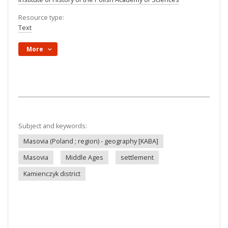
Resource type:
Text
More
Subject and keywords:
Masovia (Poland ; region) - geography [KABA]
Masovia
Middle Ages
settlement
Kamienczyk district