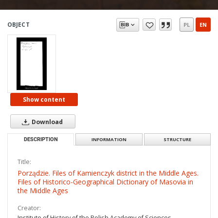
OBJECT
PL
EN
Show content
Download
DESCRIPTION
INFORMATION
STRUCTURE
Title:
Porządzie. Files of Kamienczyk district in the Middle Ages.
Files of Historico-Geographical Dictionary of Masovia in
the Middle Ages
Creator:
Institute of History of the Polish Academy of Sciences