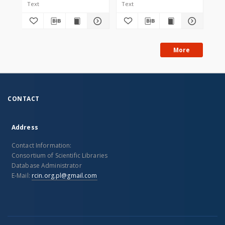
Text
Text
Tex
More
CONTACT
Address
Contact Information:
Consortium of Scientific Libraries
Database Administrator
E-Mail:
rcin.org.pl@gmail.com