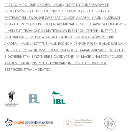
PRZYRODY POLSKIEJ AKADEMII NAUK
;
INSTYTUT PODSTAWOWYCH
PROBLEMÓW TECHNIKI PAN
;
INSTYTUT SLAWISTYKI PAN
;
INSTYTUT
SYSTEMATYKI I EWOLUCJI ZWIERZĄT POLSKIEJ AKADEMII NAUK
;
MUZEUM I
INSTYTUT ZOOLOGII POLSKIEJ AKADEMII NAUK
;
SIEĆ BADAWCZA ŁUKASIEWICZ
- INSTYTUT TECHNOLOGII MATERIAŁÓW ELEKTRONICZNYCH
;
INSTYTUT
HISTORII NAUKI IM. LUDWIKA I ALEKSANDRA BIRKENMAJERÓW POLSKIEJ
AKADEMII NAUK
;
INSTYTUT NAUK EKONOMICZNYCH POLSKIEJ AKADEMII NAUK
;
INSTYTUT ROZWOJU WSI I ROLNICTWA POLSKIEJ AKADEMII NAUK
;
INSTYTUT
BIOCYBERNETYKI I INŻYNIERII BIOMEDYCZNEJ IM. MACIEJA NAŁĘCZA POLSKIEJ
AKADEMII NAUK
;
INSTYTUT FIZYKI PAN
;
INSTYTUT TECHNOLOGII
BEZPIECZEŃSTWA „MORATEX”
;