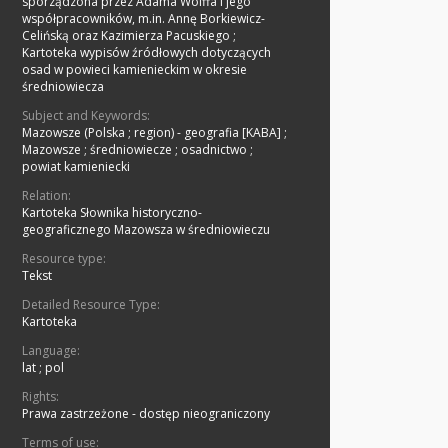
sporządzona przez Adama Wolffa i jego
współpracowników, m.in. Annę Borkiewicz-
Celińską oraz Kazimierza Pacuskiego
;
Kartoteka wypisów źródłowych dotyczących
osad w powieci kamienieckim w okresie
średniowiecza
Subject and Keywords:
Mazowsze (Polska ; region) - geografia [KABA]
;
Mazowsze
;
średniowiecze
;
osadnictwo
;
powiat kamieniecki
Relation:
Kartoteka Słownika historyczno-
geograficznego Mazowsza w średniowieczu
Resource type:
Tekst
Detailed Resource Type:
Kartoteka
Language:
lat ; pol
Rights:
Prawa zastrzeżone - dostęp nieograniczony
Terms of use: