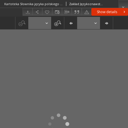
Kartoteka Słownika języka polskiego XVII i 1. połowy XVIII wieku; Zatybrowy - Zawiśny
Zakład Językoznawstwa PAN w Warszawie
Show details