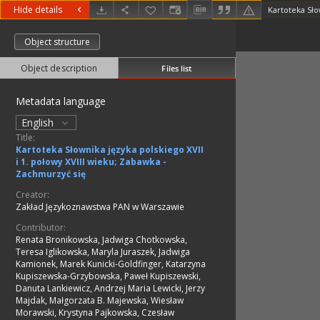
Hide details
Object structure
Object description
Files list
Metadata language
English
Title:
Kartoteka Słownika języka polskiego XVII
i 1. połowy XVIII wieku; Zabawka -
Zachmurzyć się
Creator:
Zakład Językoznawstwa PAN w Warszawie
Contributor:
Renata Bronikowska, Jadwiga Chotkowska,
Teresa Iglikowska, Maryla Juraszek, Jadwiga
Kamionek, Marek Kunicki-Goldfinger, Katarzyna
Kupiszewska-Grzybowska, Paweł Kupiszewski,
Danuta Lankiewicz, Andrzej Maria Lewicki, Jerzy
Majdak, Małgorzata B. Majewska, Wiesław
Morawski, Krystyna Pajkowska, Czesław