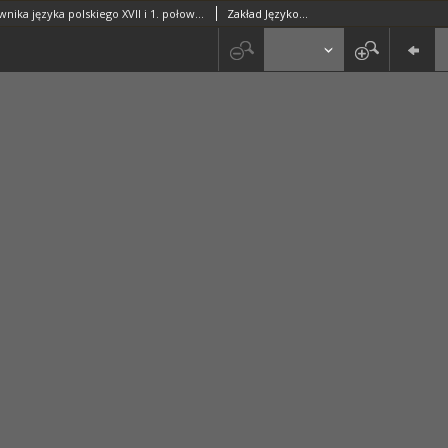
Kartoteka Słownika języka polskiego XVII i 1. połowy XVIII wieku; Zabawka - Zachmurzyć się
Zakład Językoznawstwa PAN w Warszawie