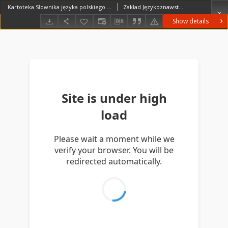
Kartoteka Słownika języka polskiego XVII i 1. połowy XVIII wieku; Za4 - Zabawiony
Zakład Językoznawstwa PAN w Warszawie
Show details