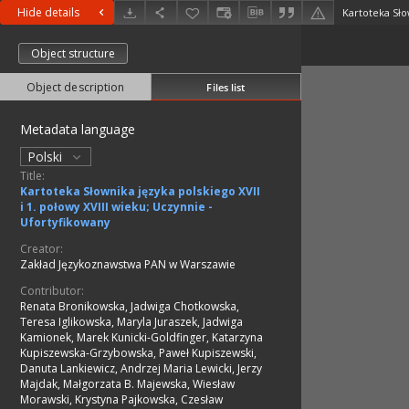
Hide details
Object structure
Object description
Files list
Metadata language
Polski
Title:
Kartoteka Słownika języka polskiego XVII
i 1. połowy XVIII wieku; Uczynnie -
Ufortyfikowany
Creator:
Zakład Językoznawstwa PAN w Warszawie
Contributor:
Renata Bronikowska, Jadwiga Chotkowska,
Teresa Iglikowska, Maryla Juraszek, Jadwiga
Kamionek, Marek Kunicki-Goldfinger, Katarzyna
Kupiszewska-Grzybowska, Paweł Kupiszewski,
Danuta Lankiewicz, Andrzej Maria Lewicki, Jerzy
Majdak, Małgorzata B. Majewska, Wiesław
Morawski, Krystyna Pajkowska, Czesław