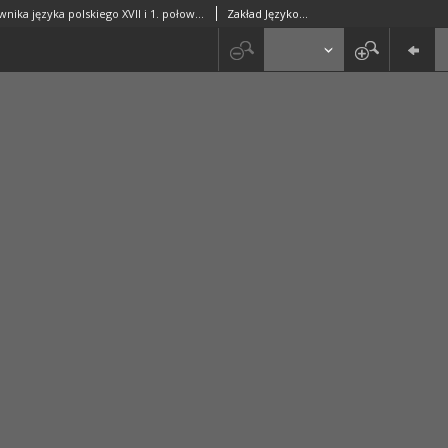
Kartoteka Słownika języka polskiego XVII i 1. połowy XVIII wieku; Uczynnie - Ufortyfikowany
Zakład Językoznawstwa PAN w Warszawie