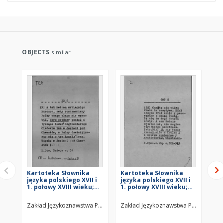
OBJECTS
similar
Kartoteka Słownika
Kartoteka Słownika
Ka
języka polskiego XVII i
języka polskiego XVII i
jęz
1. połowy XVIII wieku;
1. połowy XVIII wieku;
1. 
Ten2
Z6
Z5
Zakład Językoznawstwa PAN w Warszawie
Zakład Językoznawstwa PAN w Wars
Za