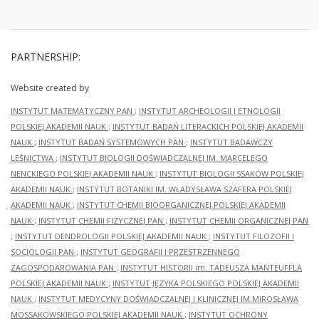
PARTNERSHIP:
Website created by
INSTYTUT MATEMATYCZNY PAN
;
INSTYTUT ARCHEOLOGII I ETNOLOGII
POLSKIEJ AKADEMII NAUK
;
INSTYTUT BADAŃ LITERACKICH POLSKIEJ AKADEMII
NAUK
;
INSTYTUT BADAŃ SYSTEMOWYCH PAN
;
INSTYTUT BADAWCZY
LEŚNICTWA
;
INSTYTUT BIOLOGII DOŚWIADCZALNEJ IM. MARCELEGO
NENCKIEGO POLSKIEJ AKADEMII NAUK
;
INSTYTUT BIOLOGII SSAKÓW POLSKIEJ
AKADEMII NAUK
;
INSTYTUT BOTANIKI IM. WŁADYSŁAWA SZAFERA POLSKIEJ
AKADEMII NAUK
;
INSTYTUT CHEMII BIOORGANICZNEJ POLSKIEJ AKADEMII
NAUK
;
INSTYTUT CHEMII FIZYCZNEJ PAN
;
INSTYTUT CHEMII ORGANICZNEJ PAN
;
INSTYTUT DENDROLOGII POLSKIEJ AKADEMII NAUK
;
INSTYTUT FILOZOFII I
SOCJOLOGII PAN
;
INSTYTUT GEOGRAFII I PRZESTRZENNEGO
ZAGOSPODAROWANIA PAN
;
INSTYTUT HISTORII im. TADEUSZA MANTEUFFLA
POLSKIEJ AKADEMII NAUK
;
INSTYTUT JĘZYKA POLSKIEGO POLSKIEJ AKADEMII
NAUK
;
INSTYTUT MEDYCYNY DOŚWIADCZALNEJ I KLINICZNEJ IM.MIROSŁAWA
MOSSAKOWSKIEGO POLSKIEJ AKADEMII NAUK
;
INSTYTUT OCHRONY