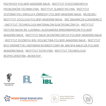
PRZYRODY POLSKIEJ AKADEMII NAUK
;
INSTYTUT PODSTAWOWYCH
PROBLEMÓW TECHNIKI PAN
;
INSTYTUT SLAWISTYKI PAN
;
INSTYTUT
SYSTEMATYKI I EWOLUCJI ZWIERZĄT POLSKIEJ AKADEMII NAUK
;
MUZEUM I
INSTYTUT ZOOLOGII POLSKIEJ AKADEMII NAUK
;
SIEĆ BADAWCZA ŁUKASIEWICZ
- INSTYTUT TECHNOLOGII MATERIAŁÓW ELEKTRONICZNYCH
;
INSTYTUT
HISTORII NAUKI IM. LUDWIKA I ALEKSANDRA BIRKENMAJERÓW POLSKIEJ
AKADEMII NAUK
;
INSTYTUT NAUK EKONOMICZNYCH POLSKIEJ AKADEMII NAUK
;
INSTYTUT ROZWOJU WSI I ROLNICTWA POLSKIEJ AKADEMII NAUK
;
INSTYTUT
BIOCYBERNETYKI I INŻYNIERII BIOMEDYCZNEJ IM. MACIEJA NAŁĘCZA POLSKIEJ
AKADEMII NAUK
;
INSTYTUT FIZYKI PAN
;
INSTYTUT TECHNOLOGII
BEZPIECZEŃSTWA „MORATEX”
;