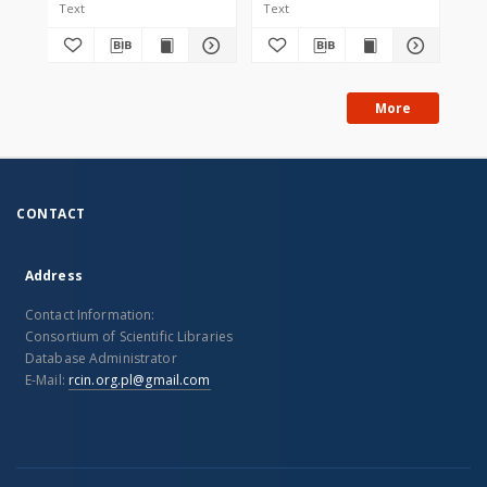
Text
Text
Tex
More
CONTACT
Address
Contact Information:
Consortium of Scientific Libraries
Database Administrator
E-Mail:
rcin.org.pl@gmail.com