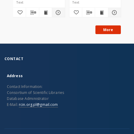
Text
Text
Tex
More
CONTACT
Address
Contact Information:
Consortium of Scientific Libraries
Database Administrator
E-Mail:
rcin.org.pl@gmail.com