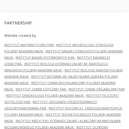
PARTNERSHIP:
Website created by
INSTYTUT MATEMATYCZNY PAN
;
INSTYTUT ARCHEOLOGII I ETNOLOGII
POLSKIEJ AKADEMII NAUK
;
INSTYTUT BADAŃ LITERACKICH POLSKIEJ AKADEMII
NAUK
;
INSTYTUT BADAŃ SYSTEMOWYCH PAN
;
INSTYTUT BADAWCZY
LEŚNICTWA
;
INSTYTUT BIOLOGII DOŚWIADCZALNEJ IM. MARCELEGO
NENCKIEGO POLSKIEJ AKADEMII NAUK
;
INSTYTUT BIOLOGII SSAKÓW POLSKIEJ
AKADEMII NAUK
;
INSTYTUT BOTANIKI IM. WŁADYSŁAWA SZAFERA POLSKIEJ
AKADEMII NAUK
;
INSTYTUT CHEMII BIOORGANICZNEJ POLSKIEJ AKADEMII
NAUK
;
INSTYTUT CHEMII FIZYCZNEJ PAN
;
INSTYTUT CHEMII ORGANICZNEJ PAN
;
INSTYTUT DENDROLOGII POLSKIEJ AKADEMII NAUK
;
INSTYTUT FILOZOFII I
SOCJOLOGII PAN
;
INSTYTUT GEOGRAFII I PRZESTRZENNEGO
ZAGOSPODAROWANIA PAN
;
INSTYTUT HISTORII im. TADEUSZA MANTEUFFLA
POLSKIEJ AKADEMII NAUK
;
INSTYTUT JĘZYKA POLSKIEGO POLSKIEJ AKADEMII
NAUK
;
INSTYTUT MEDYCYNY DOŚWIADCZALNEJ I KLINICZNEJ IM.MIROSŁAWA
MOSSAKOWSKIEGO POLSKIEJ AKADEMII NAUK
;
INSTYTUT OCHRONY