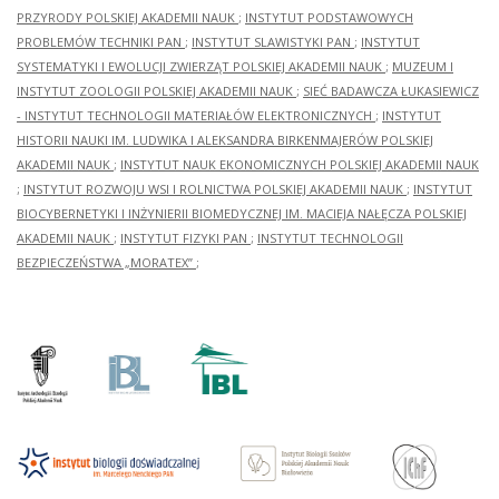
PRZYRODY POLSKIEJ AKADEMII NAUK
;
INSTYTUT PODSTAWOWYCH
PROBLEMÓW TECHNIKI PAN
;
INSTYTUT SLAWISTYKI PAN
;
INSTYTUT
SYSTEMATYKI I EWOLUCJI ZWIERZĄT POLSKIEJ AKADEMII NAUK
;
MUZEUM I
INSTYTUT ZOOLOGII POLSKIEJ AKADEMII NAUK
;
SIEĆ BADAWCZA ŁUKASIEWICZ
- INSTYTUT TECHNOLOGII MATERIAŁÓW ELEKTRONICZNYCH
;
INSTYTUT
HISTORII NAUKI IM. LUDWIKA I ALEKSANDRA BIRKENMAJERÓW POLSKIEJ
AKADEMII NAUK
;
INSTYTUT NAUK EKONOMICZNYCH POLSKIEJ AKADEMII NAUK
;
INSTYTUT ROZWOJU WSI I ROLNICTWA POLSKIEJ AKADEMII NAUK
;
INSTYTUT
BIOCYBERNETYKI I INŻYNIERII BIOMEDYCZNEJ IM. MACIEJA NAŁĘCZA POLSKIEJ
AKADEMII NAUK
;
INSTYTUT FIZYKI PAN
;
INSTYTUT TECHNOLOGII
BEZPIECZEŃSTWA „MORATEX”
;