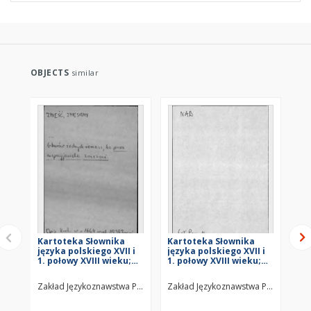
OBJECTS
similar
Kartoteka Słownika
Kartoteka Słownika
Ka
języka polskiego XVII i
języka polskiego XVII i
jęz
1. połowy XVIII wieku;
1. połowy XVIII wieku;
1. 
Znieść - Znowu
Nad - Nadany
- I
Zakład Językoznawstwa PAN w Warszawie
Zakład Językoznawstwa PAN w Wars
Za