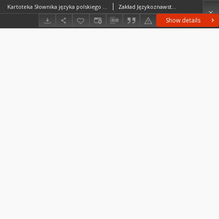
Kartoteka Słownika języka polskiego XVII i 1. połowy XVIII wieku; Rygski - Rząsa
Zakład Językoznawstwa PAN w Warszawie
Show details