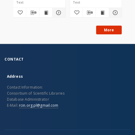
Text
Text
Tex
More
CONTACT
Address
Contact Information:
Consortium of Scientific Libraries
Database Administrator
E-Mail:
rcin.org.pl@gmail.com