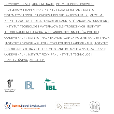
PRZYRODY POLSKIEJ AKADEMII NAUK
;
INSTYTUT PODSTAWOWYCH
PROBLEMÓW TECHNIKI PAN
;
INSTYTUT SLAWISTYKI PAN
;
INSTYTUT
SYSTEMATYKI I EWOLUCJI ZWIERZĄT POLSKIEJ AKADEMII NAUK
;
MUZEUM I
INSTYTUT ZOOLOGII POLSKIEJ AKADEMII NAUK
;
SIEĆ BADAWCZA ŁUKASIEWICZ
- INSTYTUT TECHNOLOGII MATERIAŁÓW ELEKTRONICZNYCH
;
INSTYTUT
HISTORII NAUKI IM. LUDWIKA I ALEKSANDRA BIRKENMAJERÓW POLSKIEJ
AKADEMII NAUK
;
INSTYTUT NAUK EKONOMICZNYCH POLSKIEJ AKADEMII NAUK
;
INSTYTUT ROZWOJU WSI I ROLNICTWA POLSKIEJ AKADEMII NAUK
;
INSTYTUT
BIOCYBERNETYKI I INŻYNIERII BIOMEDYCZNEJ IM. MACIEJA NAŁĘCZA POLSKIEJ
AKADEMII NAUK
;
INSTYTUT FIZYKI PAN
;
INSTYTUT TECHNOLOGII
BEZPIECZEŃSTWA „MORATEX”
;