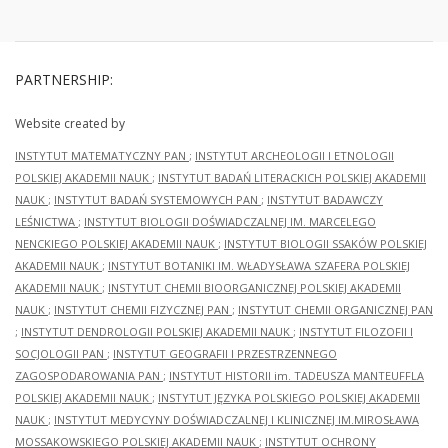
PARTNERSHIP:
Website created by
INSTYTUT MATEMATYCZNY PAN
;
INSTYTUT ARCHEOLOGII I ETNOLOGII
POLSKIEJ AKADEMII NAUK
;
INSTYTUT BADAŃ LITERACKICH POLSKIEJ AKADEMII
NAUK
;
INSTYTUT BADAŃ SYSTEMOWYCH PAN
;
INSTYTUT BADAWCZY
LEŚNICTWA
;
INSTYTUT BIOLOGII DOŚWIADCZALNEJ IM. MARCELEGO
NENCKIEGO POLSKIEJ AKADEMII NAUK
;
INSTYTUT BIOLOGII SSAKÓW POLSKIEJ
AKADEMII NAUK
;
INSTYTUT BOTANIKI IM. WŁADYSŁAWA SZAFERA POLSKIEJ
AKADEMII NAUK
;
INSTYTUT CHEMII BIOORGANICZNEJ POLSKIEJ AKADEMII
NAUK
;
INSTYTUT CHEMII FIZYCZNEJ PAN
;
INSTYTUT CHEMII ORGANICZNEJ PAN
;
INSTYTUT DENDROLOGII POLSKIEJ AKADEMII NAUK
;
INSTYTUT FILOZOFII I
SOCJOLOGII PAN
;
INSTYTUT GEOGRAFII I PRZESTRZENNEGO
ZAGOSPODAROWANIA PAN
;
INSTYTUT HISTORII im. TADEUSZA MANTEUFFLA
POLSKIEJ AKADEMII NAUK
;
INSTYTUT JĘZYKA POLSKIEGO POLSKIEJ AKADEMII
NAUK
;
INSTYTUT MEDYCYNY DOŚWIADCZALNEJ I KLINICZNEJ IM.MIROSŁAWA
MOSSAKOWSKIEGO POLSKIEJ AKADEMII NAUK
;
INSTYTUT OCHRONY