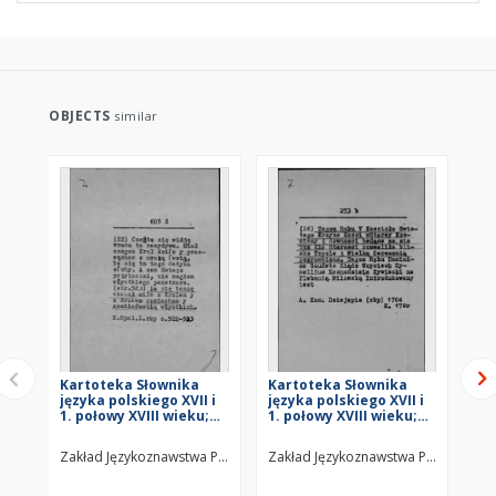
OBJECTS
similar
Kartoteka Słownika
Kartoteka Słownika
Ka
języka polskiego XVII i
języka polskiego XVII i
jęz
1. połowy XVIII wieku;
1. połowy XVIII wieku;
1. 
Z6
Z5
Z4
Zakład Językoznawstwa PAN w Warszawie
Zakład Językoznawstwa PAN w Wars
Za